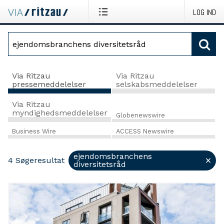
LOG IND
Via Ritzau
Via Ritzau
pressemeddelelser
selskabsmeddelelser
Via Ritzau
myndighedsmeddelelser
Globenewswire
Business Wire
ACCESS Newswire
ejendomsbranchens
4
Søgeresultat
diversitetsråd