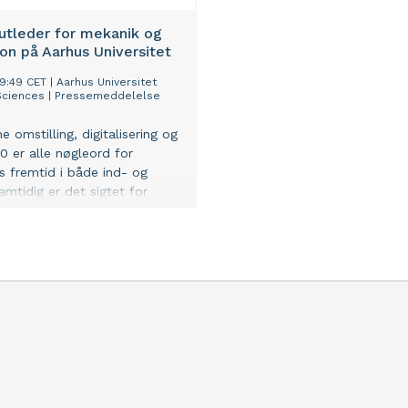
tutleder for mekanik og
on på Aarhus Universitet
:59:49 CET
|
Aarhus Universitet
Sciences
|
Pressemeddelelse
 omstilling, digitalisering og
.0 er alle nøgleord for
ns fremtid i både ind- og
amtidig er det sigtet for
versitets nye institutleder
tut for Mekanik og Produktion,
andt, der vægter forskning,
 og erhvervssamarbejde højt.