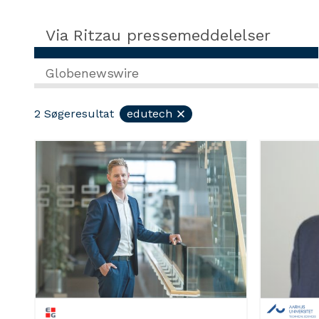
Via Ritzau pressemeddelelser
Globenewswire
2
Søgeresultat
edutech