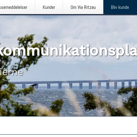
ssemeddelelser
Kunder
Om Via Ritzau
Bliv kunde
n kommunikationspl
ierne