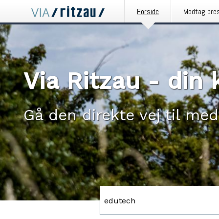
Forside
Modtag pre
Via Ritzau - di
Gå den direkte vej til med