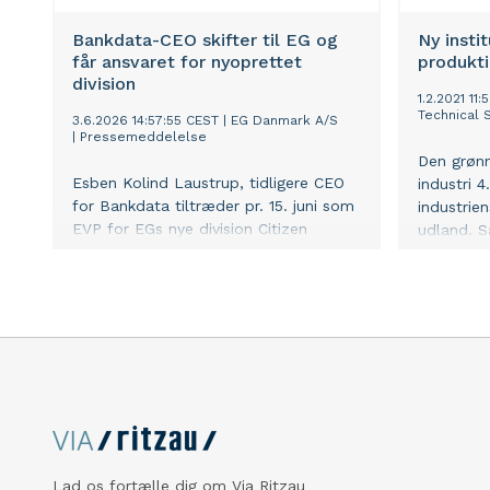
Bankdata-CEO skifter til EG og
Ny insti
får ansvaret for nyoprettet
produkti
division
1.2.2021 11
Technical 
3.6.2026 14:57:55 CEST
|
EG Danmark A/S
|
Pressemeddelelse
Den grønne
Esben Kolind Laustrup, tidligere CEO
industri 4
for Bankdata tiltræder pr. 15. juni som
industrie
EVP for EGs nye division Citizen
udland. S
Welfare & Utility. EG har siden 2019
Aarhus Uni
tredoblet omsætningen og med fem
for Insti
opkøb i 2026 går EG nu fra tre til fire
Anders Br
divisioner for at matche den voksende
udvikling
forretning og det momentum, som
opkøb og EGs accelererende AI-
udrulning skaber.
Lad os fortælle dig om Via Ritzau