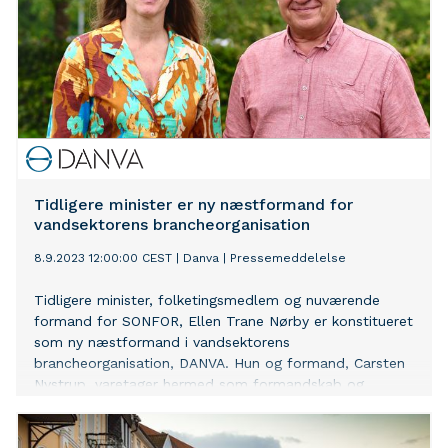
Tidligere minister er ny næstformand for
vandsektorens brancheorganisation
8.9.2023 12:00:00 CEST
|
Danva
|
Pressemeddelelse
Tidligere minister, folketingsmedlem og nuværende
formand for SONFOR, Ellen Trane Nørby er konstitueret
som ny næstformand i vandsektorens
brancheorganisation, DANVA. Hun og formand, Carsten
Nystrup, varetager hermed som formandskab og
sammen med DANVAs bestyrelse vandselskabernes
interesser.