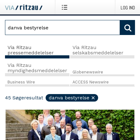
LOG IND
Via Ritzau
Via Ritzau
pressemeddelelser
selskabsmeddelelser
Via Ritzau
myndighedsmeddelelser
Globenewswire
Business Wire
ACCESS Newswire
45
Søgeresultat
danva bestyrelse