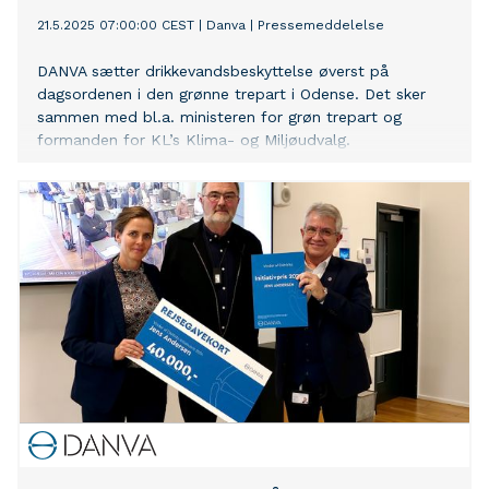
21.5.2025 07:00:00 CEST
|
Danva
|
Pressemeddelelse
DANVA sætter drikkevandsbeskyttelse øverst på
dagsordenen i den grønne trepart i Odense. Det sker
sammen med bl.a. ministeren for grøn trepart og
formanden for KL’s Klima- og Miljøudvalg.