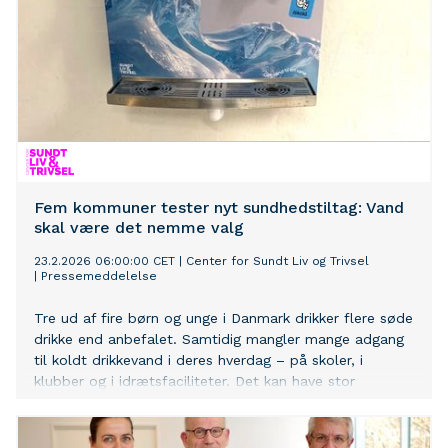
Fem kommuner tester nyt sundhedstiltag: Vand
skal være det nemme valg
23.2.2026 06:00:00 CET
|
Center for Sundt Liv og Trivsel
|
Pressemeddelelse
Tre ud af fire børn og unge i Danmark drikker flere søde
drikke end anbefalet. Samtidig mangler mange adgang
til koldt drikkevand i deres hverdag – på skoler, i
klubber og i idrætsfaciliteter. Det kan have stor
betydning for de valg, børn og unge træffer i løbet af
dagen.