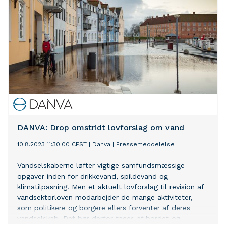
DANVA: Drop omstridt lovforslag om vand
10.8.2023 11:30:00 CEST
|
Danva
|
Pressemeddelelse
Vandselskaberne løfter vigtige samfundsmæssige
opgaver inden for drikkevand, spildevand og
klimatilpasning. Men et aktuelt lovforslag til revision af
vandsektorloven modarbejder de mange aktiviteter,
som politikere og borgere ellers forventer af deres
vandselskab. Det bør derfor tages af bordet og