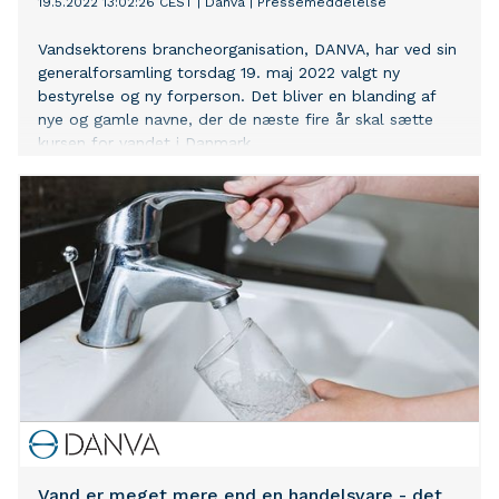
19.5.2022 13:02:26 CEST
|
Danva
|
Pressemeddelelse
Vandsektorens brancheorganisation, DANVA, har ved sin
generalforsamling torsdag 19. maj 2022 valgt ny
bestyrelse og ny forperson. Det bliver en blanding af
nye og gamle navne, der de næste fire år skal sætte
kursen for vandet i Danmark.
Vand er meget mere end en handelsvare - det