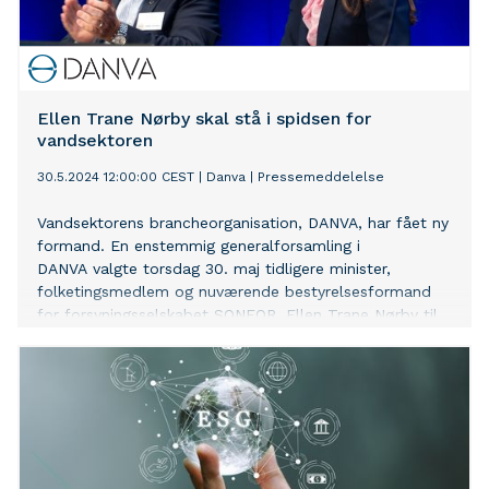
Ellen Trane Nørby skal stå i spidsen for
vandsektoren
30.5.2024 12:00:00 CEST
|
Danva
|
Pressemeddelelse
Vandsektorens brancheorganisation, DANVA, har fået ny
formand. En enstemmig generalforsamling i
DANVA valgte torsdag 30. maj tidligere minister,
folketingsmedlem og nuværende bestyrelsesformand
for forsyningsselskabet SONFOR, Ellen Trane Nørby til
at stå i spidsen for foreningen, der varetager
interesserne for landets vand- og spildevandsselskaber.