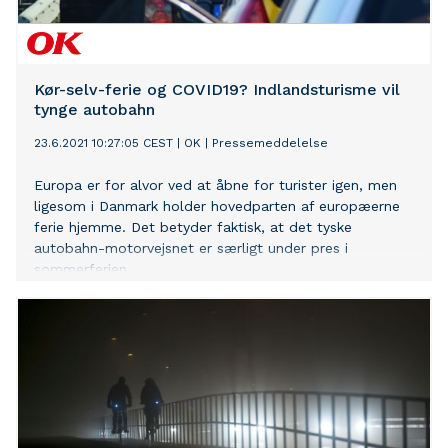
S i østgående retning blive udført i dagstimerne om
lørdagen fra kl. 12.00 til kl. 20.30 Søndag udføres
arbejdet fra kl. 21.30 til 05.30 Arbejdet i vestgående
retning, hvor hele motorvejens belægning udskiftes, vil
Kør-selv-ferie og COVID19? Indlandsturisme vil
tynge autobahn
23.6.2021 10:27:05 CEST
|
OK
|
Pressemeddelelse
Europa er for alvor ved at åbne for turister igen, men
ligesom i Danmark holder hovedparten af europæerne
ferie hjemme. Det betyder faktisk, at det tyske
autobahn-motorvejsnet er særligt under pres i
sommerferien