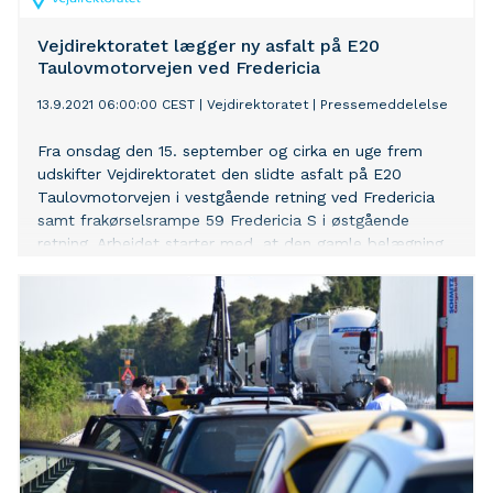
Vejdirektoratet lægger ny asfalt på E20
Taulovmotorvejen ved Fredericia
13.9.2021 06:00:00 CEST
|
Vejdirektoratet
|
Pressemeddelelse
Fra onsdag den 15. september og cirka en uge frem
udskifter Vejdirektoratet den slidte asfalt på E20
Taulovmotorvejen i vestgående retning ved Fredericia
samt frakørselsrampe 59 Fredericia S i østgående
retning. Arbejdet starter med, at den gamle belægning
affræses. Herefter udføres der lokale reparationer i den
underliggende belægning. Endelig udlægges der ny
belægning, og til slut påføres der striber. Resultatet
bliver en mere jævn kørebane og en bedre
køreoplevelse for trafikanterne. Arbejder vil blive udført
i følgende tidsrum: På hverdage udføres arbejdet som
aften- og natarbejde fra kl. 20.30 til kl. 05.30, dog
frem til kl. 08.30 lørdag morgen. Lørdag udføres
arbejdet fra kl. 20.30 til kl. 08.30 søndag morgen – dog
vil den nye belægning på frakørselsrampe 59 Fredericia