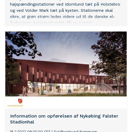
højspændingsstationer ved Idomlund tæt på Holstebro
og ved Volder Mark tæt på kysten. Stationerne skal
sikre, at grøn strøm ledes videre ud til de danske el-
forbrugere. Anlægsarbejdet går nu i gang.
Information om opførelsen af Nykøbing Falster
Stadionhal
18.2.2022 09:20:00 CET
|
Guldborgsund Kommune