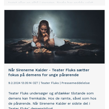
taget eller en elbil i garagen. Nogle har endda valgt
begge dele. Det store spørgsmål er, om det kan betale
sig?
Når Sirenerne Kalder - Teater Fluks sætter
fokus på demens for unge pårørende
9.2.2024 13:35:14 CET
|
Teater Fluks
|
Pressemeddelelse
Teater Fluks undersøger og afdækker tilstande som
demens kan fremkalde. Hos de ramte, såvel som hos
de pårørende. Når Sirenerne Kalder er sidste del i
Teater Fluks’ demenstrilogi.