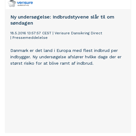
indgår i et stort taxikørselsområde, der dækker store
dele af Sjælland.
Ny undersøgelse: Indbrudstyvene slår til om
søndagen
18.5.2016 13:57:57 CEST
|
Verisure Dansikring Direct
|
Pressemeddelelse
Danmark er det land i Europa med flest indbrud per
indbygger. Ny undersøgelse afslører hvilke dage der er
størst risiko for at blive ramt af indbrud.