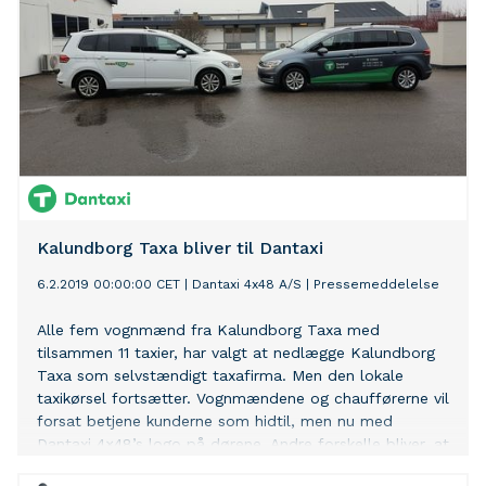
Kalundborg Taxa bliver til Dantaxi
6.2.2019 00:00:00 CET
|
Dantaxi 4x48 A/S
|
Pressemeddelelse
Alle fem vognmænd fra Kalundborg Taxa med
tilsammen 11 taxier, har valgt at nedlægge Kalundborg
Taxa som selvstændigt taxafirma. Men den lokale
taxikørsel fortsætter. Vognmændene og chaufførerne vil
forsat betjene kunderne som hidtil, men nu med
Dantaxi 4×48’s logo på dørene. Andre forskelle bliver, at
taksterne skal beregnes på en ny måde, og Kalundborg