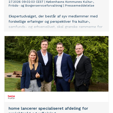
2.7.2026 09:02:03 CEST
|
Københavns Kommunes Kultur-,
Fritids- og Borgerserviceforvaltning
|
Pressemeddelelse
Ekspertudvalget, der består af syv medlemmer med
forskellige erfaringer og perspektiver fra kultur-,
samfunds- og erhvervslivet, skal granske rammerne for
Københavns kulturliv og sætte en ny, ambitiøs og
langsigtet retning for udviklingen af hovedstadens
kulturliv.
home lancerer specialiseret afdeling for