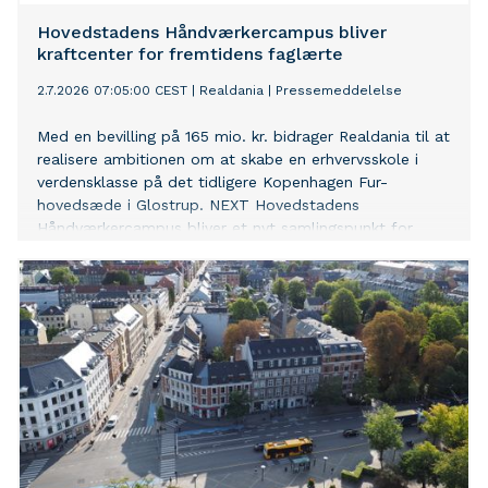
Hovedstadens Håndværkercampus bliver
kraftcenter for fremtidens faglærte
2.7.2026 07:05:00 CEST
|
Realdania
|
Pressemeddelelse
Med en bevilling på 165 mio. kr. bidrager Realdania til at
realisere ambitionen om at skabe en erhvervsskole i
verdensklasse på det tidligere Kopenhagen Fur-
hovedsæde i Glostrup. NEXT Hovedstadens
Håndværkercampus bliver et nyt samlingspunkt for
fremtidens erhvervsuddannelser, hvor der bl.a. skal
uddannes faglærte til byggeriets grønne omstilling.