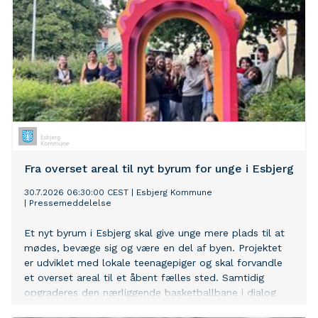
Fra overset areal til nyt byrum for unge i Esbjerg
30.7.2026 06:30:00 CEST
|
Esbjerg Kommune
|
Pressemeddelelse
Et nyt byrum i Esbjerg skal give unge mere plads til at
mødes, bevæge sig og være en del af byen. Projektet
er udviklet med lokale teenagepiger og skal forvandle
et overset areal til et åbent fælles sted. Samtidig
opgraderes den nærliggende basketballbane i dialog
med brugerne.