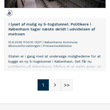
I lyset af mulig ny S-togstunnel: Politikere i
København tager næste skridt i udvidelsen af
metroen
10.6.2026 11:00:10 CEST
|
Københavns Kommune
Økonomiforvaltningen
|
Pressemeddelelse
Staten er i gang med at undersøge mulighederne for at
bygge en ny S-togstunnel i København. Det får nu
politikerne på Københavns Rådhus til at sætte gang i en
analyse af, hvordan en udvidelse af metroen kan se ud,
hvis S-togstunnellen realiseres.
1
>>