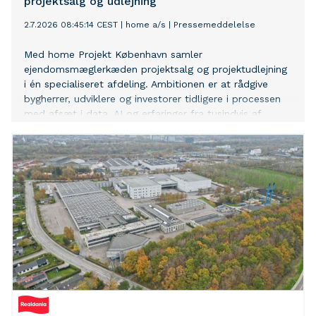
projektsalg og udlejning
2.7.2026 08:45:14 CEST
|
home a/s
|
Pressemeddelelse
Med home Projekt København samler
ejendomsmæglerkæden projektsalg og projektudlejning
i én specialiseret afdeling. Ambitionen er at rådgive
bygherrer, udviklere og investorer tidligere i processen
med afsæt i data, AI og erfaringer fra tusindvis af
boliger.