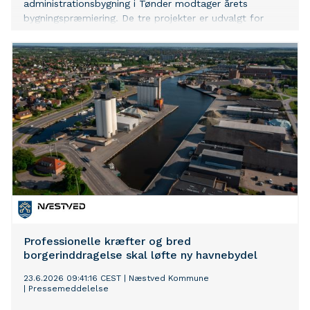
administrationsbygning i Tønder modtager årets
bygningspræmiering. De tre projekter er udvalgt for
deres høje kvalitet og deres bidrag til at bevare og
udvikle attraktive omgivelser i kommunen
Professionelle kræfter og bred
borgerinddragelse skal løfte ny havnebydel
23.6.2026 09:41:16 CEST
|
Næstved Kommune
|
Pressemeddelelse