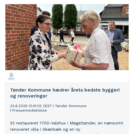
hvordan eksisterende bygninger kan blive til fremtidens
boliger – med mindre klimaaftryk og høj bolig- og
livskvalitet. Det sker som en del af indsatsen Bevar
Mere.
Tønder Kommune hædrer årets bedste byggeri
og renoveringer
23.6.2026 13:41:05 CEST
|
Tønder Kommune
|
Pressemeddelelse
Et restaureret 1700-talshus i Møgeltønder, en nænsomt
renoveret villa i Skærbæk og en ny