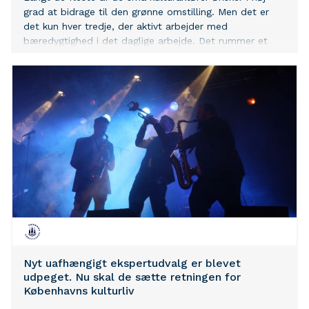
grad at bidrage til den grønne omstilling. Men det er
det kun hver tredje, der aktivt arbejder med
bæredygtighed i det daglige arbejde. Det rummer et
stort uudnyttet potentiale – ikke kun for kulturlivet,
men også for kommunernes klimaarbejde. Det viser en
kortlægning fra Center for Bæredygtighed i Kulturlivet
under Kulturens Analyseinstitut.
Nyt uafhængigt ekspertudvalg er blevet
udpeget. Nu skal de sætte retningen for
Københavns kulturliv