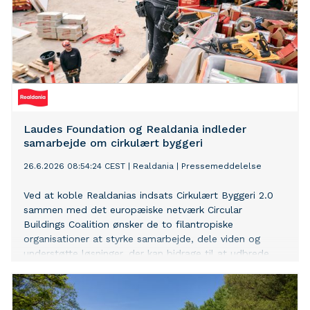
Laudes Foundation og Realdania indleder
samarbejde om cirkulært byggeri
26.6.2026 08:54:24 CEST
|
Realdania
|
Pressemeddelelse
Ved at koble Realdanias indsats Cirkulært Byggeri 2.0
sammen med det europæiske netværk Circular
Buildings Coalition ønsker de to filantropiske
organisationer at styrke samarbejde, dele viden og
understøtte løsninger, der kan bidrage til at udbrede
cirkulært byggeri i Europa.