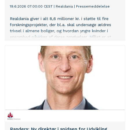
19.6.2026 07:00:00 CEST
|
Realdania
|
Pressemeddelelse
Realdania giver i alt 8,6 millioner kr. i støtte til fire
forskningsprojekter, der bl.a. skal undersøge ældres
trivsel i almene boliger, og hvordan yngre kvinder i
ensomhed påvirkes af deres omgivelser. Målet er at
skabe ny viden om, hvordan arkitekturen påvirker vores
livskvalitet.
Randers: Ny direktør i spidsen for Udvikling,