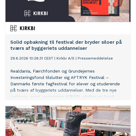
Solid opbakning til festival der bryder siloer på
tværs af byggeriets uddannelser
29.6.2026 10:28:31 CEST
|
Kirkbi A/S
|
Pressemeddelelse
Realdania, Færchfonden og Grundejernes
Investeringsfond tilslutter sig AFTRYK Festival –
Danmarks første fagfestival for elever og studerende
på tværs af byggeriets uddannelser. Med de tre nye
partnere, samt arrangøren KIRKBI, støtter en bred
kreds af aktører med forankring i både byggeri og
uddannelse nu styrkelsen af en af branchens vigtigste
kompetencer: evnen til at samarbejde på tværs.