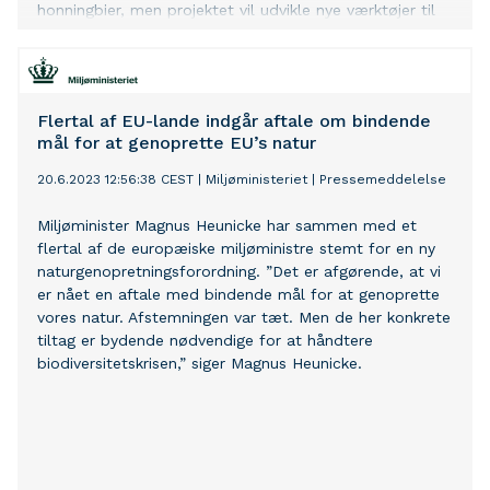
honningbier, men projektet vil udvikle nye værktøjer til
at vurdere flere pesticiders påvirkning af hele bestande
af vilde bier, sommerfugle og andre insekter.
Flertal af EU-lande indgår aftale om bindende
mål for at genoprette EU’s natur
20.6.2023 12:56:38 CEST
|
Miljøministeriet
|
Pressemeddelelse
Miljøminister Magnus Heunicke har sammen med et
flertal af de europæiske miljøministre stemt for en ny
naturgenopretningsforordning. ”Det er afgørende, at vi
er nået en aftale med bindende mål for at genoprette
vores natur. Afstemningen var tæt. Men de her konkrete
tiltag er bydende nødvendige for at håndtere
biodiversitetskrisen,” siger Magnus Heunicke.