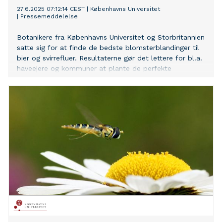
27.6.2025 07:12:14 CEST
|
Københavns Universitet
|
Pressemeddelelse
Botanikere fra Københavns Universitet og Storbritannien
satte sig for at finde de bedste blomsterblandinger til
bier og svirrefluer. Resultaterne gør det lettere for bl.a.
haveejere og kommuner at plante de perfekte
spisekamre for insekterne, som samtidig fryder det
menneskelige øje.