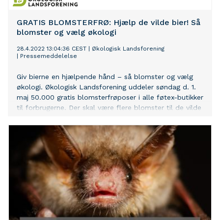
GRATIS BLOMSTERFRØ: Hjælp de vilde bier! Så
blomster og vælg økologi
28.4.2022 13:04:36 CEST
|
Økologisk Landsforening
|
Pressemeddelelse
Giv bierne en hjælpende hånd – så blomster og vælg
økologi. Økologisk Landsforening uddeler søndag d. 1.
maj 50.000 gratis blomsterfrøposer i alle føtex-butikker
til forbrugerne. Der skal være flere blomster til de vilde
bier, da de er vigtige for os alle sammen. De sørger for,
at vi får mad på bordet og ifølge FN’s fødevare- og
landbrugsorganisation er bier og andre bestøvere
essentielle for EU’s fødevareproduktion.