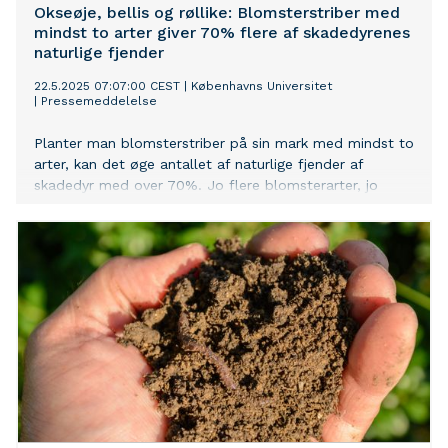
Okseøje, bellis og røllike: Blomsterstriber med
mindst to arter giver 70% flere af skadedyrenes
naturlige fjender
22.5.2025 07:07:00 CEST
|
Københavns Universitet
|
Pressemeddelelse
Planter man blomsterstriber på sin mark med mindst to
arter, kan det øge antallet af naturlige fjender af
skadedyr med over 70%. Jo flere blomsterarter, jo
bedre effekt, viser et nyt metastudie fra Københavns
Universitet.