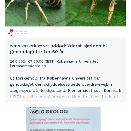
Næsten erklæret uddød: Yderst sjælden bi
genopdaget efter 50 år
26.8.2024 07:00:00 CEST
|
Københavns Universitet
|
Pressemeddelelse
Et forskerhold fra Københavns Universitet har
genopdaget den udryddelsestruede overdrevsvejbi i
Jægerspris på Nordsjælland. Bien er sidst set i Danmark
i 1973 og ville om få år være erklæret nationalt uddød.
Fundet peger på, at græssende kvæg og heste hele
året rundt gavner de vilde bier.