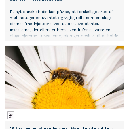
Et nyt dansk studie kan påvise, at forskellige arter af
møl indtager en uventet og vigtig rolle som en slags
biernes ’medhjælpere’ ved at bestøve planter.
Insekterne, der ellers er bedst kendt for at være en
plage hjemme i tekstilerne, bidrager positivt til at holde
biodiversiteten oppe og opretholde vigtige plantearter,
mens f.eks. bier og andre kendte bestøvere blive
mindre udbredte. Det er forskere ved Aarhus
Universitet, der har fundet ud af nyt om rollelisten til
historien om bierne og blomsterne – bogstaveligt talt.
19 biarter er allerede væk: Hver femte vilde bi