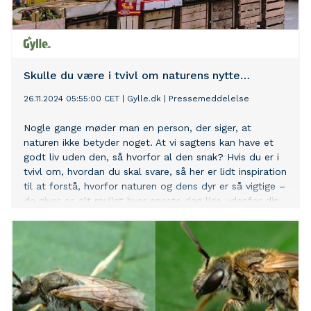
Skulle du være i tvivl om naturens nytte…
26.11.2024 05:55:00 CET
|
Gylle.dk
|
Pressemeddelelse
Nogle gange møder man en person, der siger, at
naturen ikke betyder noget. At vi sagtens kan have et
godt liv uden den, så hvorfor al den snak? Hvis du er i
tvivl om, hvordan du skal svare, så her er lidt inspiration
til at forstå, hvorfor naturen og dens dyr er så vigtige –
de giver os alt muligt hver eneste dag lige udenfor din
dør.