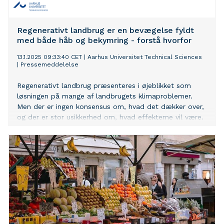
Regenerativt landbrug er en bevægelse fyldt
med både håb og bekymring - forstå hvorfor
13.1.2025 09:33:40 CET
|
Aarhus Universitet Technical Sciences
|
Pressemeddelelse
Regenerativt landbrug præsenteres i øjeblikket som
løsningen på mange af landbrugets klimaproblemer.
Men der er ingen konsensus om, hvad det dækker over,
og der er stor usikkerhed om, hvad effekterne vil være.