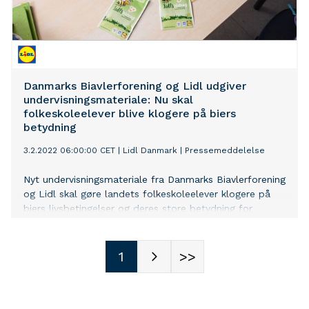
Danmarks Biavlerforening og Lidl udgiver
undervisningsmateriale: Nu skal
folkeskoleelever blive klogere på biers
betydning
3.2.2022 06:00:00 CET
|
Lidl Danmark
|
Pressemeddelelse
Nyt undervisningsmateriale fra Danmarks Biavlerforening
og Lidl skal gøre landets folkeskoleelever klogere på
biers livsbetingelser og deres store betydning for
bestøvning af afgrøder. Undervisningsmaterialet, som
både indeholder læringsmateriale og poser med frø til
udsåning, er målrettet 2.-4. klassetrin og kan bestilles
1
>>
gratis af skoler.