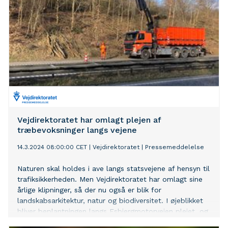
Vejdirektoratet har omlagt plejen af
træbevoksninger langs vejene
14.3.2024 08:00:00 CET
|
Vejdirektoratet
|
Pressemeddelelse
Naturen skal holdes i ave langs statsvejene af hensyn til
trafiksikkerheden. Men Vejdirektoratet har omlagt sine
årlige klipninger, så der nu også er blik for
landskabsarkitektur, natur og biodiversitet. I øjeblikket
bliver beplantningen langs Esbjergmotorvejen plejet, og
senere i år kommer turen til hovedlandeveje på