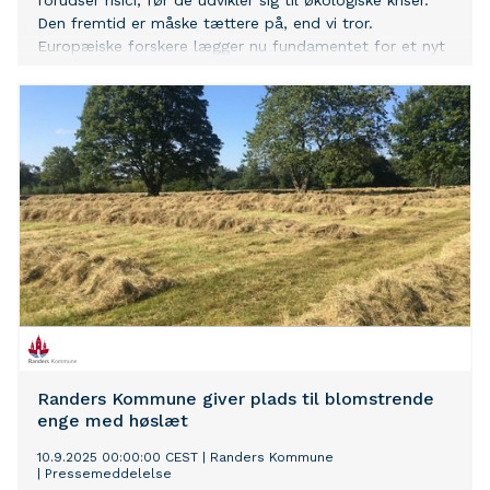
forudser risici, før de udvikler sig til økologiske kriser.
Den fremtid er måske tættere på, end vi tror.
Europæiske forskere lægger nu fundamentet for et nyt
paradigme inden for miljømæssig risikovurdering (ERA),
og det begynder med systemtænkning.
Randers Kommune giver plads til blomstrende
enge med høslæt
10.9.2025 00:00:00 CEST
|
Randers Kommune
|
Pressemeddelelse