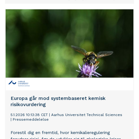
lande. Som en del af EU-projektet Zoo
LIFE Pollinators skal zoologiske haver over hele Europa
indsamle data om vilde bier, sommerfugle og svirrefluer
for at styrke arbejdet med at beskytte bestøvere, der
er under stort pres, ved at skabe levesteder for dem i
byerne.
Europa går mod systembaseret kemisk
risikovurdering
5.1.2026 10:13:38 CET
|
Aarhus Universitet Technical Sciences
|
Pressemeddelelse
Forestil dig en fremtid, hvor kemikalieregulering