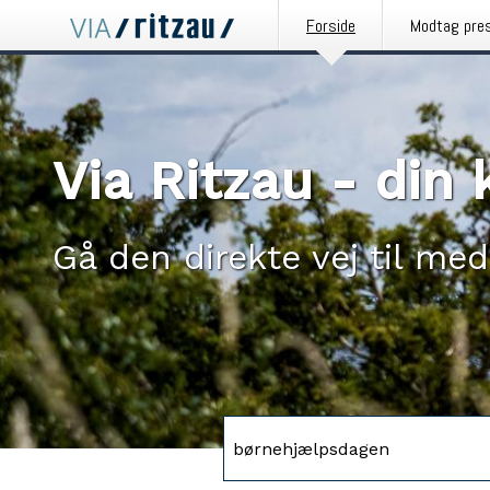
Forside
Modtag pre
Via Ritzau - di
Gå den direkte vej til med