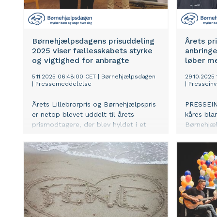
Børnehjælpsdagens prisuddeling
Årets pr
2025 viser fællesskabets styrke
anbring
og vigtighed for anbragte
løber m
5.11.2025 06:48:00 CET
|
Børnehjælpsdagen
29.10.2025
|
Pressemeddelelse
|
Presseinv
Årets Lillebrorpris og Børnehjælpspris
PRESSEIN
er netop blevet uddelt til årets
kåres bla
prismodtagere, der blev hyldet i et
Børnehjæl
stærkt felt af nominerede på
ildsjæle 
anbringelsesområdet. Prisuddelingen
Børnehjæl
er en del af Børnehjælpsdagens
uddeles i
indsats for at samle kræfter og
Rådhus ti
opmærksomhed på tværs af
hvor besl
samfundet omkring de børn og unge,
og engage
der oftest står med de sværeste
traditionsr
livsvilkår.