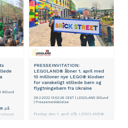
deres kampgejst og viljestyrke med
overgangen
prisoverrækkelse ved H.M. Dronningen.
n bygger
r de
bragte
le en
øb og
ts
PRESSEINVITATION:
illede
LEGOLAND® åbner 1. april med
ra
10 millioner nye LEGO® klodser
for vanskeligt stillede børn og
flygtningebørn fra Ukraine
 Billund
29.3.2022 13:52:26 CEST
|
LEGOLAND Billund
|
Pressemeddelelse
D® på
Fredag den 1. april slår LEGOLAND®
nviteret
dørene op for en række særligt
nem
inviterede gæster, som også får lov til
 med