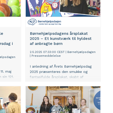
le
Børnehjælpsdagens årsplakat
2025 – Et kunstværk til hyldest
rsdag i
af anbragte børn
2.5.2025 07:33:00 CEST
|
Børnehjælpsdagen
|
Pressemeddelelse
ælpsdagen
I anledning af Årets Børnehjælpsdag
11. maj
2025 præsenteres den smukke og
 sin 121.
fantasifulde årsplakat, skabt af
t for
kunstneren Ida Kvetny. Denne plakat er
e Danmark.
ikke bare et kunstværk, men en del af
rk og
en historisk tradition til ære for
ragte børn
børnesagen, der hylder og viser
lesskab,
opbakning til anbragte børn igennem
121 år i Danmark.