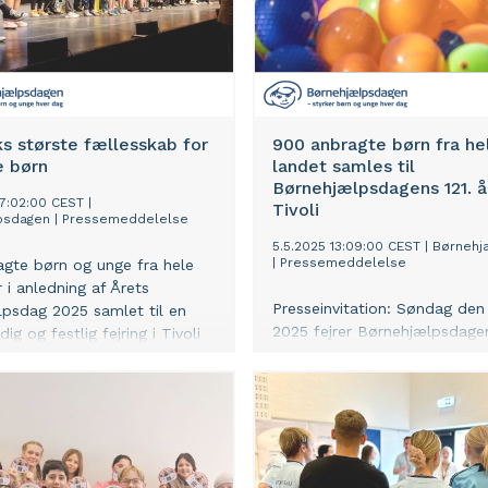
s største fællesskab for
900 anbragte børn fra he
e børn
landet samles til
Børnehjælpsdagens 121. å
07:02:00 CEST
|
Tivoli
psdagen
|
Pressemeddelelse
5.5.2025 13:09:00 CEST
|
Børnehj
|
Pressemeddelelse
gte børn og unge fra hele
 i anledning af Årets
Presseinvitation: Søndag den 
psdag 2025 samlet til en
2025 fejrer Børnehjælpsdagen
g og festlig fejring i Tivoli
årsdag med en festlig hyldes
ed deres plejeforældre og
anbragte børn og unge i hel
g ungehjem.
Dagen markerer både en stæ
traditionsrig indsats for anb
– og en nutidig fejring af fæl
styrke, livsmod og livsglæde.