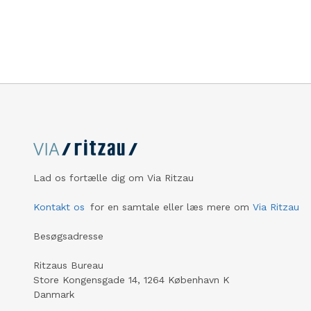
særlig rollemodel inden for
anbringelsesområdet blive hyldet med
hhv. Børnehjælpsprisen og
Lillebrorprisen. H.M. Dronningen,
protektor for Børnehjælpsdagen, vil
overrække priserne til årets
prismodtagere.
Lad os fortælle dig om Via Ritzau
Kontakt os
for en samtale eller læs mere om
Via Ritzau
Besøgsadresse
Ritzaus Bureau
Store Kongensgade 14, 1264 København K
Danmark