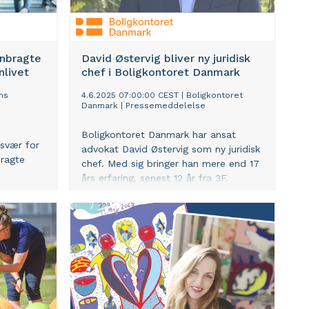
anbragte
David Østervig bliver ny juridisk
nlivet
chef i Boligkontoret Danmark
ns
4.6.2025 07:00:00 CEST
|
Boligkontoret
Danmark
|
Pressemeddelelse
Boligkontoret Danmark har ansat
 svær for
advokat David Østervig som ny juridisk
bragte
chef. Med sig bringer han mere end 17
års erfaring, senest 12 år fra 3F.
r nu sætte
ver
 at komme
bedre på