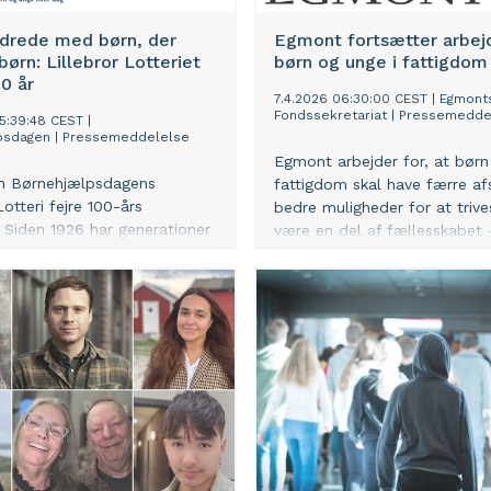
ndrede med børn, der
Egmont fortsætter arbej
børn: Lillebror Lotteriet
børn og unge i fattigdom
00 år
7.4.2026 06:30:00 CEST
|
Egmont
Fondssekretariat
|
Pressemedde
15:39:48 CEST
|
psdagen
|
Pressemeddelelse
Egmont arbejder for, at børn
an Børnehjælpsdagens
fattigdom skal have færre af
Lotteri fejre 100-års
bedre muligheder for at trive
 Siden 1926 har generationer
være en del af fællesskabet 
g unge været med til at
familien, i skolen og i fritide
 til jævnaldrende, der har
støtter Egmont Fonden børn 
 for hjælp og støtte. På
fattigdom i Danmark, Sverige
n 27. april åbner
Norge med 52,2 mio. kr. mio. 
psdagen op for et helt nyt
gennem programmet En
illebror Lotteri. På den måde
Håndsrækning i perioden 202
 flere danskere være med til
op om de ca. 14.000
børn og unge i Danmark.