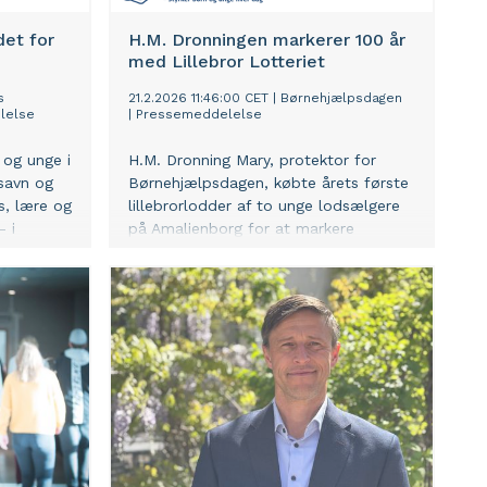
det for
H.M. Dronningen markerer 100 år
med Lillebror Lotteriet
s
21.2.2026 11:46:00 CET
|
Børnehjælpsdagen
lelse
|
Pressemeddelelse
 og unge i
H.M. Dronning Mary, protektor for
savn og
Børnehjælpsdagen, købte årets første
s, lære og
lillebrorlodder af to unge lodsælgere
– i
på Amalienborg for at markere
n. Derfor
åbningen og jubilæet af det historiske
og unge i
Lillebror Lotteri. Siden 1926, hvor
 og
Børnehjælpsdagens lotteri blev
kr.
grundlagt, har det haft bred opbakning
fra både danskere og Kongehuset.
6-2029.