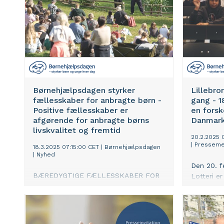
Børnehjælpsdagen styrker
Lillebro
fællesskaber for anbragte børn -
gang - 1
Positive fællesskaber er
en forsk
afgørende for anbragte børns
Danmar
livskvalitet og fremtid
20.2.2025 
|
Presseme
18.3.2025 07:15:00 CET
|
Børnehjælpsdagen
|
Nyhed
Den 20. f
BÆREDYGTIGE FÆLLESSKABER FOR
Lotteri er
ANBRAGTE BØRN OG UNGE:
og unge i 
Børnehjælpsdagen vil i de kommende
fritidsfæl
år styrke og stabilisere
klar til a
fællesskabsindsatsen, der spiller en
anbragte