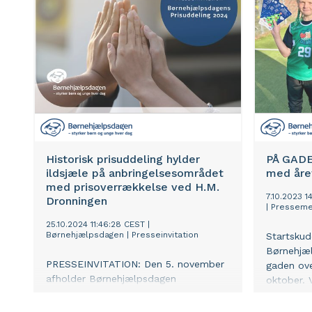
helt central rolle i organisationens
Børnehjæl
arbejde med at styrke anbragte børn
ca. 18.00
og unge i Danmark.
mulighed 
fællesska
vigtigt fo
anbragte 
Historisk prisuddeling hylder
PÅ GADE
ildsjæle på anbringelsesområdet
med året
med prisoverrækkelse ved H.M.
7.10.2023 1
Dronningen
|
Presseme
25.10.2024 11:46:28 CEST
|
Børnehjælpsdagen
|
Presseinvitation
Startskud
Børnehjæl
PRESSEINVITATION: Den 5. november
gaden ove
afholder Børnehjælpsdagen
oktober. 
prisuddeling på Københavns Rådhus.
lokale fo
På dagen vil en særlig ildsjæl og en
anbragte 