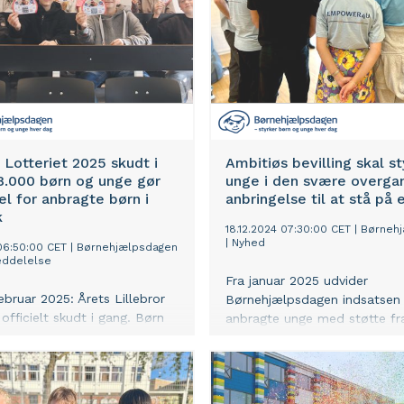
r Lotteriet 2025 skudt i
Ambitiøs bevilling skal s
8.000 børn og unge gør
unge i den svære overgan
el for anbragte børn i
anbringelse til at stå på
k
18.12.2024 07:30:00 CET
|
Børneh
|
Nyhed
06:50:00 CET
|
Børnehjælpsdagen
ddelelse
Fra januar 2025 udvider
ebruar 2025: Årets Lillebror
Børnehjælpsdagen indsatsen 
 officielt skudt i gang. Børn
anbragte unge med støtte fr
skoleklasser og i
Obelske Familiefond. Fokus e
lesskaber i hele landet står
ungeinddragelsen og styrke
t sælge lodder til fordel for
samarbejdet med kommunern
 børn og unge. Gennem
hjælpe de unge med at opb