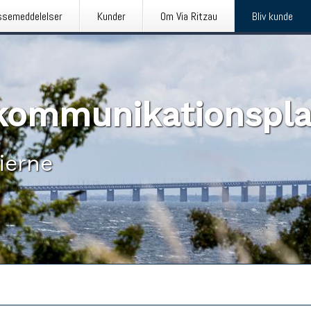
ssemeddelelser
Kunder
Om Via Ritzau
Bliv kunde
n kommunikationspl
ierne