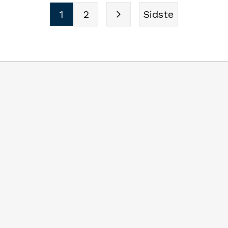
kræftramte børn, Hjerteforen
1
2
Sidste
Dansk Flygtningehjælp, hvorf
blandt andet var flygtningeb
Ukraine.