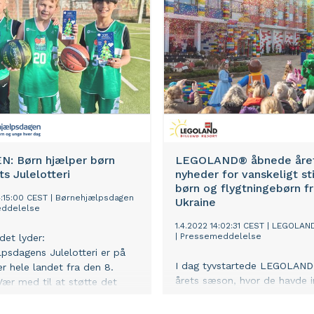
psdagens årlige lotterier får
selvstændighed og trivsel i 
0 lodsælgere ikke kun
til voksenlivet. Ungeindsatse
for at styrke deres eget
videre på den effektfulde
b, men også bidrage til et
Empower4U-indsats, der ove
rmål - nemlig at støtte
næste 2,5 år skal nå 880 an
børn og unge i Danmark.
unge, som kommer til at spil
vigtig rolle i deres egne forl
udvikling.
N: Børn hjælper børn
LEGOLAND® åbnede åre
s Julelotteri
nyheder for vanskeligt st
børn og flygtningebørn f
4:15:00 CEST
|
Børnehjælpsdagen
Ukraine
ddelelse
1.4.2022 14:02:31 CEST
|
LEGOLAND
|
Pressemeddelelse
det lyder:
psdagens Julelotteri er på
I dag tyvstartede LEGOLAN
r hele landet fra den 8.
årets sæson, hvor de havde i
Vær med til at støtte det
vanskeligt stillede børn igen
renings- og skoleliv - samt
Børnehjælpsdagen, Familier
børn!