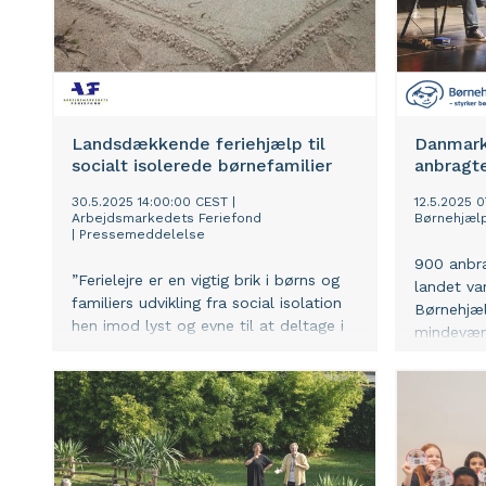
Landsdækkende feriehjælp til
Danmark
socialt isolerede børnefamilier
anbragt
30.5.2025 14:00:00 CEST
|
12.5.2025 
Arbejdsmarkedets Feriefond
Børnehjæl
|
Pressemeddelelse
900 anbra
”Ferielejre er en vigtig brik i børns og
landet var
familiers udvikling fra social isolation
Børnehjæl
hen imod lyst og evne til at deltage i
mindeværdi
sociale fællesskaber” mener Thomas
sammen m
Adelskov, formand for
børne- o
Arbejdsmarkedets Feriefond. De
sociale organisationer vurderer at op
imod 60 pct. af deltagerne i fondens
feriehjælpsprogram oplever social
isolation som et problem.