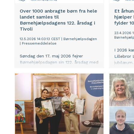
Over 1000 anbragte børn fra hele
Et århu
landet samles til
hjælper 
Børnehjælpsdagens 122. årsdag i
fylder 1
Tivoli
23.4.2026 
Børnehjæl
12.5.2026 14:03:13 CEST
|
Børnehjælpsdagen
|
Pressemeddelelse
I 2026 k
Søndag den 17. maj 2026 fejrer
Lillebror 
Børnehjælpsdagen sin 122. årsdag med
jubilæum.
en festlig hyldest for anbragte børn
af børn o
og unge i hele Danmark. Dagen
samle ind
markerer både en stærk og
haft brug
traditionsrig indsats for anbragte børn
mandag de
– og en nutidig fejring af fællesskab,
Børnehjæl
styrke, livsmod og livsglæde.
digitalt L
kan endnu
at bakke 
anbragte 