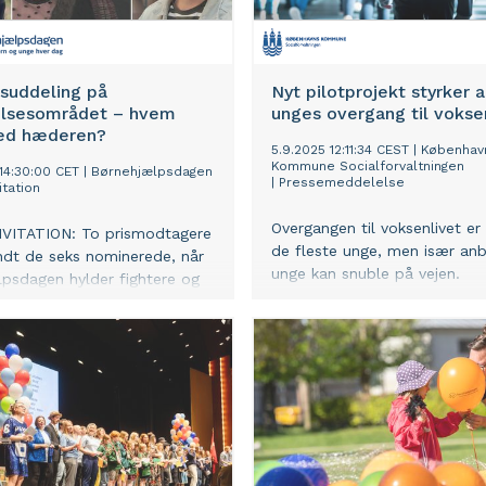
isuddeling på
Nyt pilotprojekt styrker 
elsesområdet – hvem
unges overgang til vokse
ed hæderen?
5.9.2025 12:11:34 CEST
|
Københav
Kommune Socialforvaltningen
 14:30:00 CET
|
Børnehjælpsdagen
|
Pressemeddelelse
itation
Overgangen til voksenlivet er
VITATION: To prismodtagere
de fleste unge, men især an
ndt de seks nominerede, når
unge kan snuble på vejen.
psdagen hylder fightere og
Socialforvaltningen vil derfo
på anbringelsesområdet. Årets
gang i et pilotprojekt, som gi
pspris og Lillebrorpris 2025
anbragte unge mulighed for
 Festsalen på Københavns
i et forløb, der klæder dem 
rsdag den 4. november 2025,
til at tage fat på voksenlivet.
utningstagere, ambassadører
rede aktører samles til den
ige fejring.