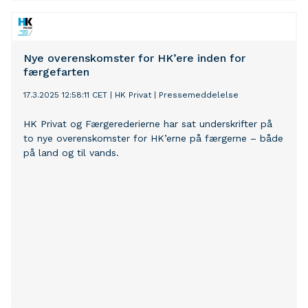
frem til en samlet månedlig lønstigning på næsten
3.000 kroner.
Nye overenskomster for HK’ere inden for
færgefarten
17.3.2025 12:58:11 CET
|
HK Privat
|
Pressemeddelelse
HK Privat og Færgerederierne har sat underskrifter på
to nye overenskomster for HK’erne på færgerne – både
på land og til vands.