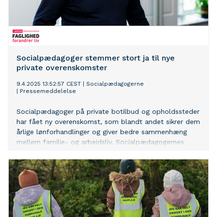
Socialpædagoger stemmer stort ja til nye
private overenskomster
9.4.2025 13:52:57 CEST
|
Socialpædagogerne
|
Pressemeddelelse
Socialpædagoger på private botilbud og opholdssteder
har fået ny overenskomst, som blandt andet sikrer dem
årlige lønforhandlinger og giver bedre sammenhæng
mellem familie- og arbejdsliv. Socialpædagogernes
formand, Benny Andersen, er tilfreds med det store ja
ved afstemningen om aftalen, hvor 73 procent har
vendt tommelfingeren op.