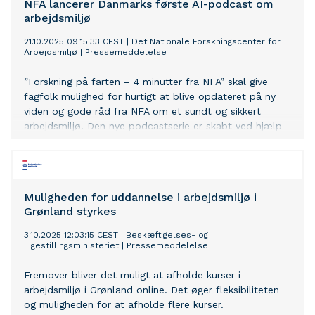
NFA lancerer Danmarks første AI-podcast om
arbejdsmiljø
21.10.2025 09:15:33 CEST
|
Det Nationale Forskningscenter for
Arbejdsmiljø
|
Pressemeddelelse
”Forskning på farten – 4 minutter fra NFA” skal give
fagfolk mulighed for hurtigt at blive opdateret på ny
viden og gode råd fra NFA om et sundt og sikkert
arbejdsmiljø. Den nye podcastserie er skabt ved hjælp
af kunstig intelligens, men lever stadig op til høje krav
om troværdighed og kvalitet.
Muligheden for uddannelse i arbejdsmiljø i
Grønland styrkes
3.10.2025 12:03:15 CEST
|
Beskæftigelses- og
Ligestillingsministeriet
|
Pressemeddelelse
Fremover bliver det muligt at afholde kurser i
arbejdsmiljø i Grønland online. Det øger fleksibiliteten
og muligheden for at afholde flere kurser.