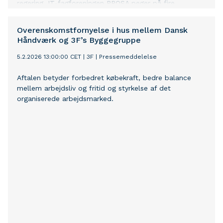
regering. IT-fagforeningen PROSA peger på fire
afgørende indsatser.
Overenskomstfornyelse i hus mellem Dansk
Håndværk og 3F’s Byggegruppe
5.2.2026 13:00:00 CET
|
3F
|
Pressemeddelelse
Aftalen betyder forbedret købekraft, bedre balance
mellem arbejdsliv og fritid og styrkelse af det
organiserede arbejdsmarked.