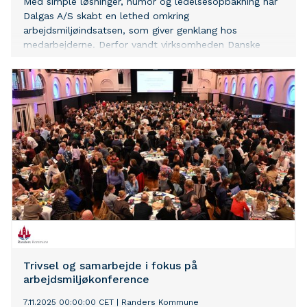
Med simple løsninger, humor og ledelsesopbakning har
Dalgas A/S skabt en lethed omkring
arbejdsmiljøindsatsen, som giver genklang hos
medarbejderne. Derfor vandt virksomheden Danske
Anlægsgartneres Arbejdsmiljøpris 2026
Trivsel og samarbejde i fokus på
arbejdsmiljøkonference
7.11.2025 00:00:00 CET
|
Randers Kommune