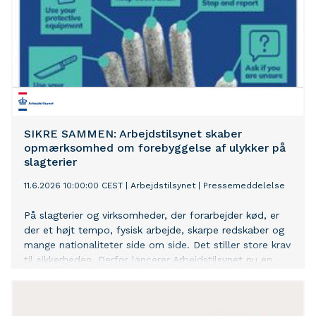
SIKRE SAMMEN: Arbejdstilsynet skaber
opmærksomhed om forebyggelse af ulykker på
slagterier
11.6.2026 10:00:00 CEST
|
Arbejdstilsynet
|
Pressemeddelelse
På slagterier og virksomheder, der forarbejder kød, er
der et højt tempo, fysisk arbejde, skarpe redskaber og
mange nationaliteter side om side. Det stiller store krav
til sikkerheden. Derfor lancerer Arbejdstilsynet nu en
kampagne til slagterier med værktøjer og temamøde.