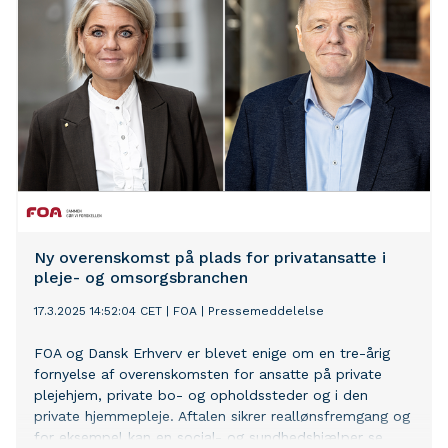
Ny overenskomst på plads for privatansatte i
pleje- og omsorgsbranchen
17.3.2025 14:52:04 CET
|
FOA
|
Pressemeddelelse
FOA og Dansk Erhverv er blevet enige om en tre-årig
fornyelse af overenskomsten for ansatte på private
plejehjem, private bo- og opholdssteder og i den
private hjemmepleje. Aftalen sikrer reallønsfremgang og
for eksempel kan en social- og sundhedshjælper se