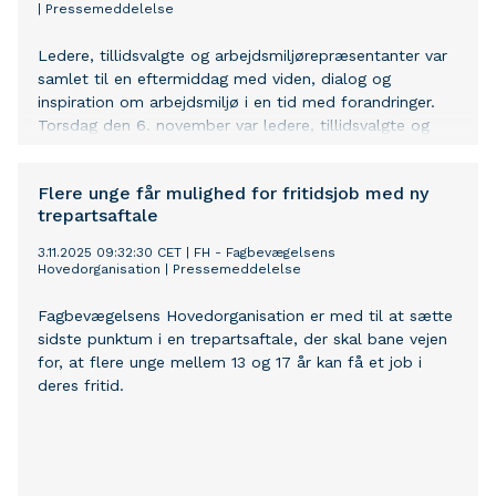
|
Pressemeddelelse
Ledere, tillidsvalgte og arbejdsmiljørepræsentanter var
samlet til en eftermiddag med viden, dialog og
inspiration om arbejdsmiljø i en tid med forandringer.
Torsdag den 6. november var ledere, tillidsvalgte og
arbejdsmiljørepræsentanter fra hele Randers Kommune
samlet til arbejdsmiljøkonference under overskriften
Flere unge får mulighed for fritidsjob med ny
“Trivsel i en forandringstid”. Konferencen blev afholdt
trepartsaftale
af Hovedudvalget og satte fokus på, hvordan vi som
organisation kan styrke trivsel og samarbejde, når
3.11.2025 09:32:30 CET
|
FH - Fagbevægelsens
forandringer er en del af hverdagen. Dagen blev indledt
Hovedorganisation
|
Pressemeddelelse
med velkomst ved HR- og personalechef Maria Schou
og åbning ved formandskabet i Hovedudvalget,
Fagbevægelsens Hovedorganisation er med til at sætte
kommunaldirektør Jesper Kaas Schmidt og
sidste punktum i en trepartsaftale, der skal bane vejen
næstformand Karsten Krogh Madsen, FTR for BUPL.
for, at flere unge mellem 13 og 17 år kan få et job i
Her blev der sat ord på vigtigheden af fælles indsatser
deres fritid.
og dialog om arbejdsmiljø på tværs af hele kommunen.
Et af dagens første oplæg kom fra
arbejdsmiljøkoordinator Lene Skjøtt, som præsenterede
den kommende trivselsmåling, der udsendes til alle