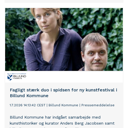
historiske tørdok, der for første gang bliver brugt som
åbent udstillingsrum.
Fagligt stærk duo i spidsen for ny kunstfestival i
Billund Kommune
1.7.2026 14:13:42 CEST
|
Billund Kommune
|
Pressemeddelelse
Billund Kommune har indgået samarbejde med
kunsthistoriker og kurator Anders Berg Jacobsen samt