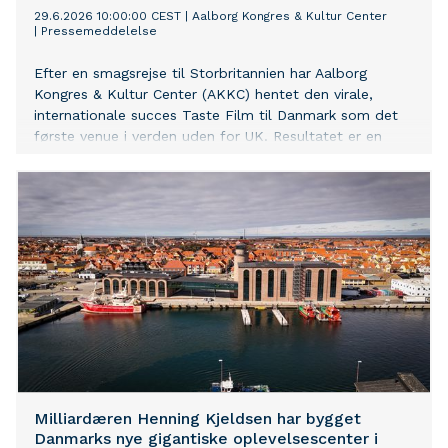
29.6.2026 10:00:00 CEST
|
Aalborg Kongres & Kultur Center
|
Pressemeddelelse
Efter en smagsrejse til Storbritannien har Aalborg
Kongres & Kultur Center (AKKC) hentet den virale,
internationale succes Taste Film til Danmark som det
første venue i verden uden for UK. Resultatet er en
filmoplevelse, hvor publikum ikke bare ser en film – de
smager den. Bogstavelig talt.
Milliardæren Henning Kjeldsen har bygget
Danmarks nye gigantiske oplevelsescenter i