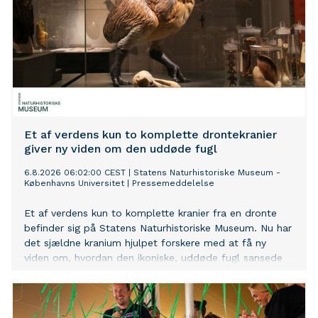
Et af verdens kun to komplette drontekranier
giver ny viden om den uddøde fugl
6.8.2026 06:02:00 CEST
|
Statens Naturhistoriske Museum -
Københavns Universitet
|
Pressemeddelelse
Et af verdens kun to komplette kranier fra en dronte
befinder sig på Statens Naturhistoriske Museum. Nu har
det sjældne kranium hjulpet forskere med at få ny
viden om, hvordan den ikoniske, uddøde fugl sansede
og interagerede med sine omgivelser.