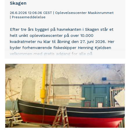
Skagen
26.6.2026 12:06:36 CEST
|
Oplevelsescenter Maskinrummet
|
Pressemeddelelse
Efter tre års byggeri på havnekanten i Skagen står et
helt unikt oplevelsescenter på over 10.000
kvadratmeter nu klar til åbning den 27. juni 2026. Her
byder forhenværende fiskeskipper Henning Kjeldsen
velkommen med gratis adgang for alle på
åbningsdagen. Han slår ikke bare dørene op til sit nye
center, men indleder også en helt ny epoke i Skagen,
der nu kan tilbyde turister en oplevelse i særklasse.