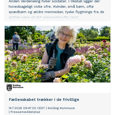
Anden Verdenskrig hviler soldater. I Oksbøl ligger der
hovedsageligt civile ofre. Kvinder, små børn, ofte
spædbørn og ældre mennesker, tyske flygtninge fra de
østlige egne af det sammenbrudte land.
Fællesskabet trækker i de frivillige
14.7.2026 09:47:00 CEST
|
Kolding Kommune
|
Pressemeddelelse