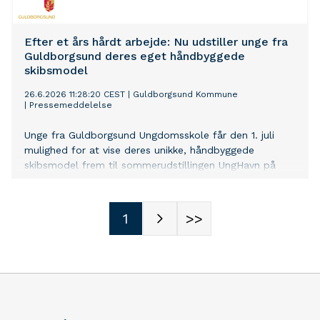
Efter et års hårdt arbejde: Nu udstiller unge fra
Guldborgsund deres eget håndbyggede
skibsmodel
26.6.2026 11:28:20 CEST
|
Guldborgsund Kommune
|
Pressemeddelelse
Unge fra Guldborgsund Ungdomsskole får den 1. juli
mulighed for at vise deres unikke, håndbyggede
skibsmodel frem til sommerudstillingen UngHavn på
M/S Museet for Søfart i Helsingør.
1
>>