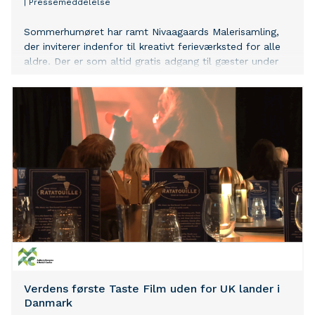
|
Pressemeddelelse
Sommerhumøret har ramt Nivaagaards Malerisamling,
der inviterer indenfor til kreativt ferieværksted for alle
aldre. Der er som altid gratis adgang til gæster under
18 år - og i anledning af den aktuelle Richard Winther-
udstilling fri adgang til alle, der bærer navnet Richard
og Ricardo, resten af udstillingsperioden frem til 13.
september.
Verdens første Taste Film uden for UK lander i
Danmark