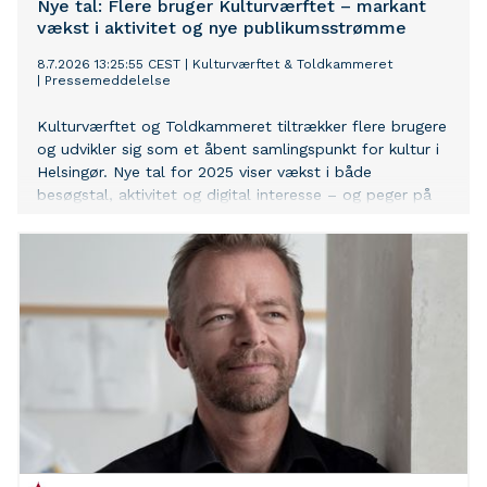
Nye tal: Flere bruger Kulturværftet – markant
vækst i aktivitet og nye publikumsstrømme
8.7.2026 13:25:55 CEST
|
Kulturværftet & Toldkammeret
|
Pressemeddelelse
Kulturværftet og Toldkammeret tiltrækker flere brugere
og udvikler sig som et åbent samlingspunkt for kultur i
Helsingør. Nye tal for 2025 viser vækst i både
besøgstal, aktivitet og digital interesse – og peger på
et kulturcenter, der i stigende grad bliver brugt på flere
måder i løbet af dagen.