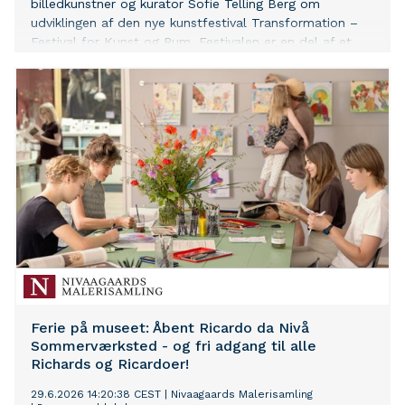
billedkunstner og kurator Sofie Telling Berg om
udviklingen af den nye kunstfestival Transformation –
Festival for Kunst og Rum. Festivalen er en del af et
nyt kultursamarbejde i Trekantområdet og er primært
finansieret af kulturaftalemidler fra Kulturministeriet.
Ferie på museet: Åbent Ricardo da Nivå
Sommerværksted - og fri adgang til alle
Richards og Ricardoer!
29.6.2026 14:20:38 CEST
|
Nivaagaards Malerisamling