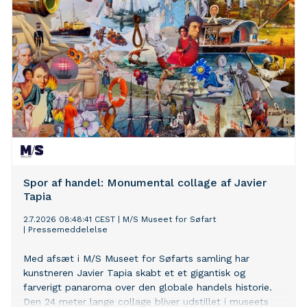
Designmuseum Danmark med en stor, sanselig
udstilling, der tager den besøgende med på en
oplevelsesrig rejse gennem designerens univers.
Spor af handel: Monumental collage af Javier
Tapia
2.7.2026 08:48:41 CEST
|
M/S Museet for Søfart
|
Pressemeddelelse
Med afsæt i M/S Museet for Søfarts samling har
kunstneren Javier Tapia skabt et et gigantisk og
farverigt panaroma over den globale handels historie.
Den 24 meter lange collage bliver udstillet i museets