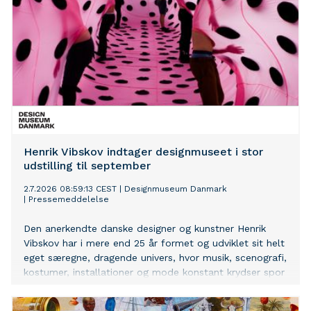
Henrik Vibskov indtager designmuseet i stor
udstilling til september
2.7.2026 08:59:13 CEST
|
Designmuseum Danmark
|
Pressemeddelelse
Den anerkendte danske designer og kunstner Henrik
Vibskov har i mere end 25 år formet og udviklet sit helt
eget særegne, dragende univers, hvor musik, scenografi,
kostumer, installationer og mode konstant krydser spor
og befrugter hinanden på overraskende og
undersøgende måder. Til september indtager Vibskov