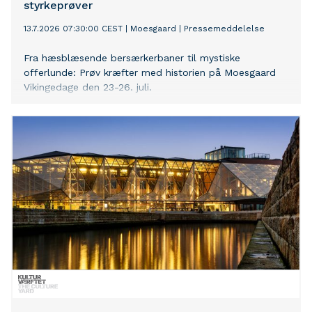
styrkeprøver
13.7.2026 07:30:00 CEST
|
Moesgaard
|
Pressemeddelelse
Fra hæsblæsende bersærkerbaner til mystiske
offerlunde: Prøv kræfter med historien på Moesgaard
Vikingedage den 23-26. juli.