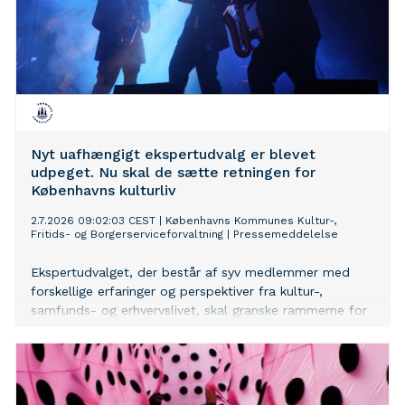
Nyt uafhængigt ekspertudvalg er blevet
udpeget. Nu skal de sætte retningen for
Københavns kulturliv
2.7.2026 09:02:03 CEST
|
Københavns Kommunes Kultur-,
Fritids- og Borgerserviceforvaltning
|
Pressemeddelelse
Ekspertudvalget, der består af syv medlemmer med
forskellige erfaringer og perspektiver fra kultur-,
samfunds- og erhvervslivet, skal granske rammerne for
Københavns kulturliv og sætte en ny, ambitiøs og
langsigtet retning for udviklingen af hovedstadens
kulturliv.