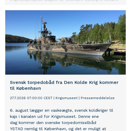
nu til København som led i bogens europæiske turné.
Arrangementet finder sted i Ukraine House in Denmark,
en af Skandinaviens førende platforme for formidling af
moderne ukrainsk kultur til et internationalt publikum.
Svensk torpedobåd fra Den Kolde Krig kommer
til København
27.7.2026 07:00:00 CEST
|
Krigsmuseet
|
Pressemeddelelse
6. august lægger en vaskeægte, svensk koldkriger til
kajs i kanalen ud for Krigsmuseet. Denne ene
dag kommer den svenske torpedomissilbåd
YSTAD nemlig til København, og det er muligt at