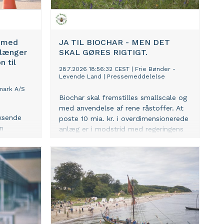
skræddersyet vækstforløb efter
forløbets afslutning.
b med
JA TIL BIOCHAR - MEN DET
rlænger
SKAL GØRES RIGTIGT.
 til
28.7.2026 18:56:32 CEST
|
Frie Bønder -
Levende Land
|
Pressemeddelelse
mark A/S
Biochar skal fremstilles smallscale og
med anvendelse af rene råstoffer. At
oksende
poste 10 mia. kr. i overdimensionerede
in
anlæg er i modstrid med regeringens
 med
egne målsætninger.