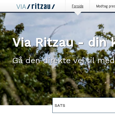
Forside
Modtag pre
Via Ritzau - di
Gå den direkte vej til med