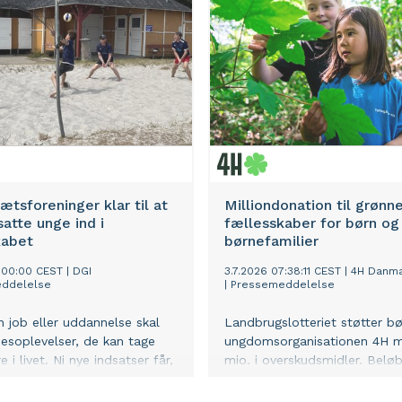
helt nye brand, design og
brugeroplevelser, der skal k
søstersitet GoWish på til at 
globale marked for ønskelister
USA, hvor man efter et år m
bruger-rekorder har rundet 9
registrerede brugere.
rætsforeninger klar til at
Milliondonation til grønn
satte unge ind i
fællesskaber for børn og
kabet
børnefamilier
0:00:00 CEST
|
DGI
3.7.2026 07:38:11 CEST
|
4H Danm
ddelelse
|
Pressemeddelelse
 job eller uddannelse skal
Landbrugslotteriet støtter b
esoplevelser, de kan tage
ungdomsorganisationen 4H m
 i livet. Ni nye indsatser får,
mio. i overskudsmidler. Beløb
l af Ungeløftet, nu støtte til
gå til at skabe nye lokale fæ
GI.
for børnefamilier, der vil opl