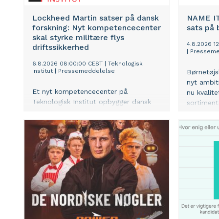
Lockheed Martin satser på dansk
NAME IT
forskning: Nyt kompetencecenter
sats på
skal styrke militære flys
4.8.2026 1
driftssikkerhed
|
Presseme
6.8.2026 08:00:00 CEST
|
Teknologisk
Institut
|
Pressemeddelelse
Børnetøjs
nyt ambiti
Et nyt kompetencecenter på
nu kvalit
Teknologisk Institut opbygger dansk
sortiment
kapacitet inden for avanceret
ønsker br
materialeteknologi til forsvar og
samarbej
sikkerhed. Første konkrete projekt er
produktun
med Flyvevåbnets C-130J Hercules-fly,
garderobe
og målet er at forlænge levetiden og
konkurre
få en bedre forståelse af
skobrands
slidrelaterede muligheder. Projektet
tager udgangspunkt i den dansk-
amerikanske modkøbsaftale og skal
skabe danske arbejdspladser mod et
internationalt marked.