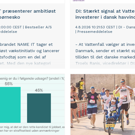
 præsenterer ambitiøst
DI: Stærkt signal at Vatte
 børnesko
investerer i dansk havvin
2:00:00 CEST
|
Bestseller A/S
4.8.2026 10:21:53 CEST
|
DI - Dans
ddelelse
|
Pressemeddelelse
brandet NAME IT tager et
- At Vattenfall vælger at inve
øst vækstinitiativ og lancerer
Danmark, sender et stærkt s
etsfodtøj som en del af
tilliden til det danske marked
et. Med den nye kategori
Troels Ranis, vicedirektør i DI
andet at tilbyde familier og
dspartnere et mere komplet
ivers med alt til barnets
 og melde sig ind i
ncen mod veletablerede
.