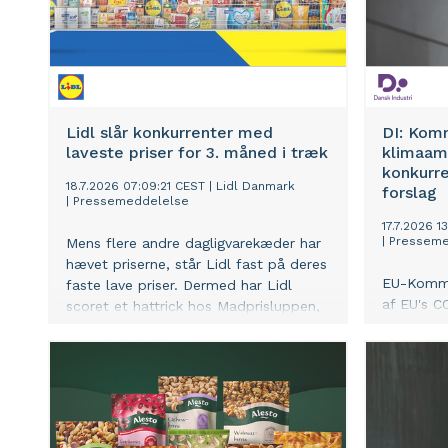
Lidl slår konkurrenter med
DI: Kom
laveste priser for 3. måned i træk
klimaam
konkurre
18.7.2026 07:09:21 CEST
|
Lidl Danmark
forslag
|
Pressemeddelelse
17.7.2026 1
|
Presseme
Mens flere andre dagligvarekæder har
hævet priserne, står Lidl fast på deres
EU-Kommis
faste lave priser. Dermed har Lidl
af EU's C
scoret et hattrick hos Madprisluppen,
et vigtigt
hvor de er billigst for tredje måned i
der de ko
træk.
milliarder
deres lan
lyder det 