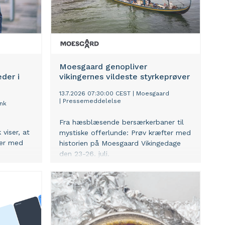
Moesgaard genopliver
der i
vikingernes vildeste styrkeprøver
13.7.2026 07:30:00 CEST
|
Moesgaard
|
Pressemeddelelse
nk
Fra hæsblæsende bersærkerbaner til
viser, at
mystiske offerlunde: Prøv kræfter med
der med
historien på Moesgaard Vikingedage
den 23-26. juli.
r
rien.
15 pct. at
r ser