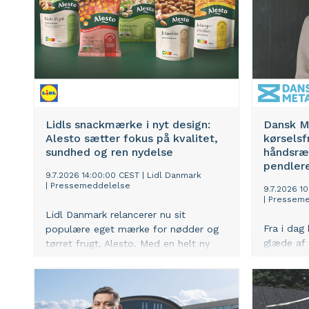
Lidls snackmærke i nyt design:
Dansk M
Alesto sætter fokus på kvalitet,
kørselsf
sundhed og ren nydelse
håndsræk
pendler
9.7.2026 14:00:00 CEST
|
Lidl Danmark
|
Pressemeddelelse
9.7.2026 1
|
Presseme
Lidl Danmark relancerer nu sit
Fra i dag
populære eget mærke for nødder og
glæde af 
tørret frugt, Alesto. Med en helt ny
Det er e
brandidentitet flytter Alesto sig fra et
lønmodtag
klassisk produktmærke til et moderne
arbejde o
livsstilsmærke. Relanceringen bakker
få hverda
samtidig op om dagligvarekædens