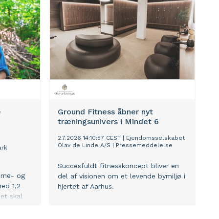
vejledning og få et første indblik i en
læde
forskerkarriere. Det er de studerendes
erobre det
vejledere, der har ansøgt om og
 i bl.a.
modtaget bevillingerne på de
ed nye
studerendes vegne.
 mio.
e
Ground Fitness åbner nyt
træningsunivers i Mindet 6
2.7.2026 14:10:57 CEST
|
Ejendomsselskabet
Olav de Linde A/S
|
Pressemeddelelse
ark
Succesfuldt fitnesskoncept bliver en
ørne- og
del af visionen om et levende bymiljø i
ed 1,2
hjertet af Aarhus.
et skal
llesskaber
eve