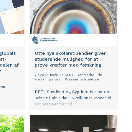
et.
globalt
Otte nye skolarstipendier giver
st-
studerende mulighed for at
delen af
prøve kræfter med forskning
e
7.7.2026 14:20:27 CEST
|
Danmarks Frie
Forskningsfond
|
Pressemeddelelse
yen
DFF | Sundhed og Sygdom har netop
uddelt i alt cirka 1,5 millioner kroner til
skolarstipendier på
keskyen,
sundhedsvidenskabelige uddannelser.
Bevillingerne giver otte studerende
or 2025.
mulighed for at gennemføre et
ringen af
selvstændigt forskningsprojekt under