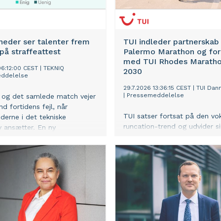
heder ser talenter frem
TUI indleder partnerska
 på straffeattest
Palermo Marathon og fo
med TUI Rhodes Marathon
06:12:00 CEST
|
TEKNIQ
2030
ddelelse
29.7.2026 13:36:15 CEST
|
TUI Dan
|
Pressemeddelelse
 og det samlede match vejer
d fortidens fejl, når
TUI satser fortsat på den v
derne i det tekniske
runcation-trend og udvider s
iv ansætter. En ny
portefølje af TUI Marathons
ndersøgelse fra TEKNIQ
Palermo Marathon.
 55 procent af virksomhederne
er den rette kandidat over en
eattest.