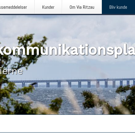
ssemeddelelser
Kunder
Om Via Ritzau
Bliv kunde
n kommunikationspl
ierne