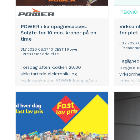
POWER i kampagnesucces:
Virksom
Solgte for 10 mio. kroner på en
for plet
time
30.7.2026 
|
Presseme
31.7.2026 08:37:10 CEST
|
Power
|
Pressemeddelelse
Faglighed
Torsdag aften klokken 20.00
tungere en
kickstartede elektronik- og
virksomhe
hvidevarekæden POWER kampagnen
erhvervsl
”De Nordiske Nøgler”, som er den
medlemsu
største i koncernens historie. De
viser, at
danske kunder sad klar og kvitterede
prioriter
med køb for 10 mio. kroner alene i
ren straff
løbet af den første time. ”Vi er blæst
fuldstændig bagover”, siger POWERs
administrerende direktør.