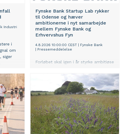
nfall
Fynske Bank Startup Lab rykker
d
til Odense og hæver
ambitionerne i nyt samarbejde
k Industri
mellem Fynske Bank og
Erhvervshus Fyn
stere i
4.8.2026 10:00:00 CEST
|
Fynske Bank
|
Pressemeddelelse
ignal om
, siger
Forløbet skal igen i år styrke ambitiøse
.
iværksættere og startups fra hele
Danmark i udviklingen af deres
virksomheder. Det sker gennem et
intensivt forretningsudviklingsforløb
faciliteret af Erhvervshus Fyn. Finalen
bliver afviklet den 12. november på Ø6
i Odense under Danmarks
Iværksætteruge med en samlet
præmiesum på 150.000 kroner.
Desuden får tre af
finalevirksomhederne tilbudt et