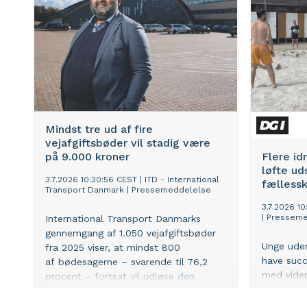
ambitiøse målsætninger for sundhed.
Mindst tre ud af fire
vejafgiftsbøder vil stadig være
på 9.000 kroner
Flere id
løfte ud
3.7.2026 10:30:56 CEST
|
ITD - International
fælless
Transport Danmark
|
Pressemeddelelse
3.7.2026 1
|
Presseme
International Transport Danmarks
gennemgang af 1.050 vejafgiftsbøder
Unge uden
fra 2025 viser, at mindst 800
have succ
af bødesagerne – svarende til 76,2
med videre
procent – fortsat vil udløse den
som en de
nye bødemodels højeste sats på
det fra D
9.000 kroner.