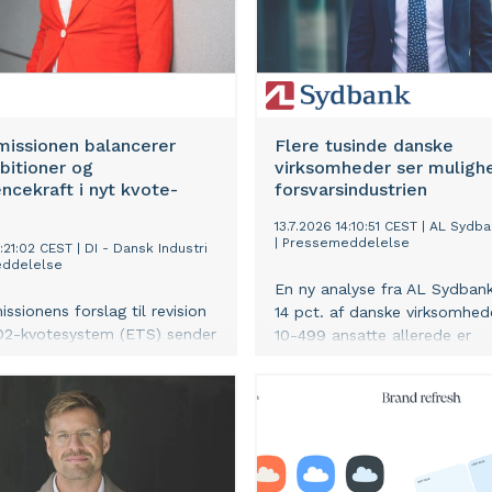
missionen balancerer
Flere tusinde danske
bitioner og
virksomheder ser mulighe
ncekraft i nyt kvote-
forsvarsindustrien
13.7.2026 14:10:51 CEST
|
AL Sydba
|
Pressemeddelelse
3:21:02 CEST
|
DI - Dansk Industri
ddelelse
En ny analyse fra AL Sydbank 
sionens forslag til revision
14 pct. af danske virksomhe
O2-kvotesystem (ETS) sender
10-499 ansatte allerede er
 signal til de virksomheder,
leverandører til Forsvaret elle
mmende år skal investere
virksomheder i forsvarsindust
 i den grønne omstilling og
Samtidig overvejer yderligere 
gsigtede konkurrencekraft,
gå ind på området. Det er
fra DI.
især Nordjylland og
industrivirksomhederne, der e