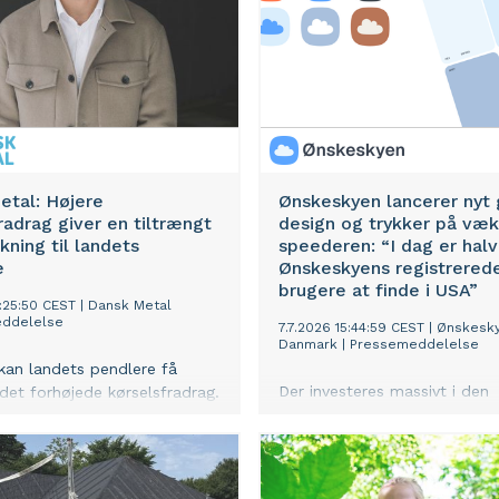
muligheder på forsvarsområd
etal: Højere
Ønskeskyen lancerer nyt 
radrag giver en tiltrængt
design og trykker på væk
ning til landets
speederen: “I dag er halv
e
Ønskeskyens registrered
brugere at finde i USA”
0:25:50 CEST
|
Dansk Metal
ddelelse
7.7.2026 15:44:59 CEST
|
Ønskesk
Danmark
|
Pressemeddelelse
 kan landets pendlere få
Der investeres massivt i den
det forhøjede kørselsfradrag.
internationale vækst hos Øns
n god nyhed for de mange
fremgår det af det netop
ere, der hver dag kører på
offentliggjorte årsregnskab f
g er afhængige af bilen for at
Det sker samtidigt med lance
gen til at hænge sammen.