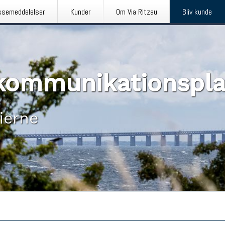
ssemeddelelser
Kunder
Om Via Ritzau
Bliv kunde
n kommunikationspl
ierne