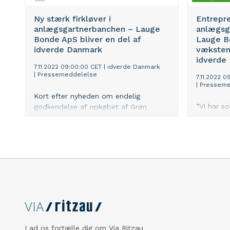
Ny stærk firkløver i
Entrepr
anlægsgartnerbanchen – Lauge
anlægsg
Bonde ApS bliver en del af
Lauge Bo
idverde Danmark
væksten 
idverde
7.11.2022 09:00:00 CET
|
idverde Danmark
|
Pressemeddelelse
7.11.2022 0
|
Presseme
Kort efter nyheden om endelig
”Vi har so
godkendelse af opkøbet af Grøn
som er fø
Vækst, udvides idverde Danmark igen.
anlægsga
Denne gang med den vestjyske
Danmark 
entreprenør- og
beliggenh
anlægsgartnervirksomhed Lauge
vi store 
Bonde ApS, som sammen med
og samme
OKNygaard, Malmos og Grøn Vækst
Vækst og
skaber en stærk firkløver i branchen.
del af idv
Opkøbet øger anlægsgartnergruppens
entrepren
entreprenørkompetence og ikke
siger La
mindst faglige viden om
Uffe Bjer
jordhåndtering, nedknusning og
Lad os fortælle dig om Via Ritzau