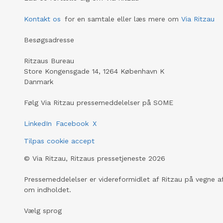
anlægsga
udnyttelse af lokale råstoffer.
Bonde Ap
Kontakt os
for en samtale eller læs mere om
Via Ritzau
Besøgsadresse
Ritzaus Bureau
Store Kongensgade 14, 1264 København K
Danmark
Følg Via Ritzau pressemeddelelser på SOME
LinkedIn
Facebook
X
Tilpas cookie accept
©
Via Ritzau, Ritzaus pressetjeneste
2026
Pressemeddelelser er videreformidlet af Ritzau på vegne af
om indholdet.
Vælg sprog