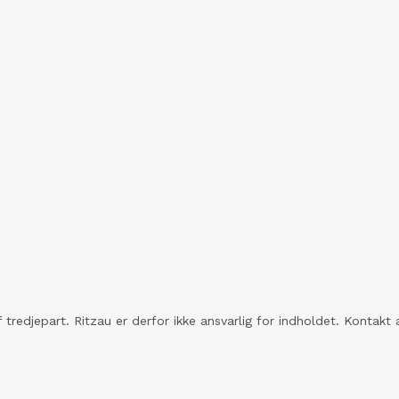
rtnervirksomheden Lauge
S.
 tredjepart. Ritzau er derfor ikke ansvarlig for indholdet. Konta