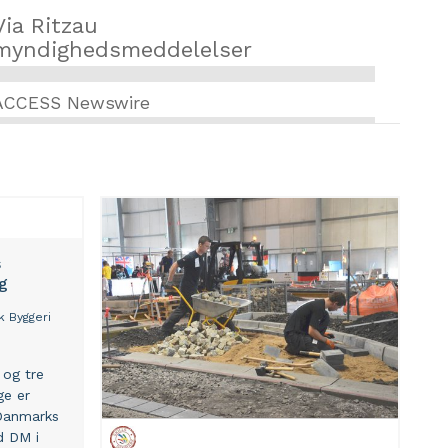
Via Ritzau
myndighedsmeddelelser
ACCESS Newswire
s
g
k Byggeri
 og tre
ge er
 Danmarks
d DM i