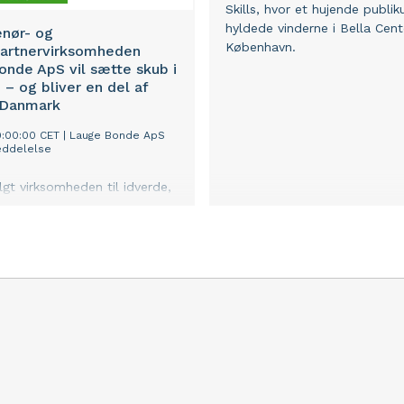
Skills, hvor et hujende publi
hyldede vinderne i Bella Cent
enør- og
København.
artnervirksomheden
nde ApS vil sætte skub i
– og bliver en del af
 Danmark
9:00:00 CET
|
Lauge Bonde ApS
ddelelse
lgt virksomheden til idverde,
rende inden for
rtnerområdet i både
og Europa. Med vores
ed i Borris ved Skjern dækker
dele af det vestjyske marked
n med OKNygaard, Grøn
 Malmos - som også er en
erde - kan vi nu tilbyde hele
ør- og anlægsgartnerpakken,”
uge Bonde, som sammen med
g er ejere af entreprenør- og