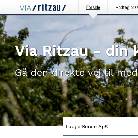
Forside
Modtag pre
Via Ritzau - di
Gå den direkte vej til med