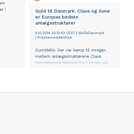
kum
er i
Guld til Danmark: Claus og Sune
er Europas bedste
anlægsstruktører
5.10.2014 23:13:43 CEST
|
SkillsDenmark
|
Pressemeddelelse
EuroSkills: Der var kamp til stregen
mellem anlægsstruktørene Claus
Smedegaard Herping fra Lemvig og
Sune Thesbjerg Olesen fra Spjald og
deres tyske fagfæller. Men det blev
alligevel de to unge midtjyder der løb
med guldet og dermed sikrede
Danmarks første medalje ved de
europæiske mesterskaber nogensinde.