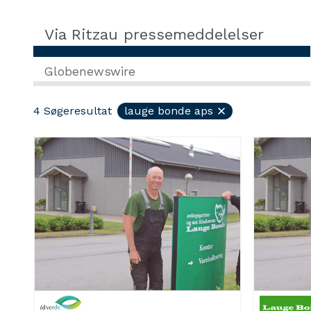
Via Ritzau pressemeddelelser
Globenewswire
4
Søgeresultat
lauge bonde aps