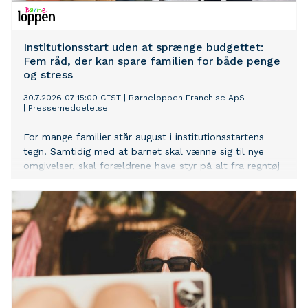
Institutionsstart uden at sprænge budgettet:
Fem råd, der kan spare familien for både penge
og stress
30.7.2026 07:15:00 CEST
|
Børneloppen Franchise ApS
|
Pressemeddelelse
For mange familier står august i institutionsstartens
tegn. Samtidig med at barnet skal vænne sig til nye
omgivelser, skal forældrene have styr på alt fra regntøj
og gummistøvler til madkasser og skiftetøj. Hos
Børneloppen Horsens oplever man hvert år, at mange
familier bliver overraskede over, hvor mange ting der
faktisk skal være klar – og hvor hurtigt udgifterne kan
løbe op.