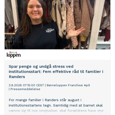
fællesskab og samarbejde på tværs. Nye rammer for
kunder og partnere: Hovedkontoret rummer
showrooms, undervisnings- og træningsfaciliteter, der
skal styrke videndeling og faglig udvikling på tværs af
Bosch-koncernens mange forretningsområder.
Spar penge og undgå stress ved
institutionsstart: Fem effektive råd til familier i
Randers
3.8.2026 07:15:00 CEST
|
Børneloppen Franchise ApS
|
Pressemeddelelse
For mange familier i Randers står august i
institutionsstartens tegn. Samtidig med at barnet skal
vænne sig til nye omgivelser, skal forældrene have styr