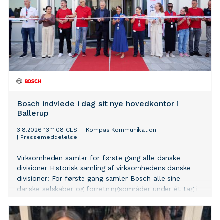
Bosch indviede i dag sit nye hovedkontor i
Ballerup
3.8.2026 13:11:08 CEST
|
Kompas Kommunikation
|
Pressemeddelelse
Virksomheden samler for første gang alle danske
divisioner Historisk samling af virksomhedens danske
divisioner: For første gang samler Bosch alle sine
danske selskaber og forretningsområder under ét tag i
Ballerup. Medarbejderne i centrum: Ca. 400
medarbejdere får deres daglige gang i det nye
hovedkontor, der er skabt med fokus på trivsel,