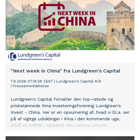
"Next week in China" fra Lundgreen's Capital
7.8.2026 07:14:28 CEST
|
Lundgreen's Capital A/S
|
Pressemeddelelse
Lundgreen's Capital forvalter den top-ratede og
prisbelønnede Kina investeringsforening Lundgreen's
Invest - China. Her er en opsumering af, hvad vi bl.a. ser
på af vigitge udviklinger i Kina i den kommende uge,
altså et indblik i nøjagtigt den samme interne
information, som vi bruger i forvaltningen af vores Kina
investeringsforening.