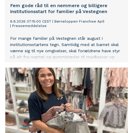
Fem gode råd til en nemmere og billigere
institutionsstart for familier på Vestegnen
6.8.2026 07:15:00 CEST
|
Børneloppen Franchise ApS
|
Pressemeddelelse
For mange familier på Vestegnen står august i
institutionsstartens tegn. Samtidig med at barnet skal
vænne sig til nye omgivelser, skal forældrene have styr
på alt fra regntøj og gummistøvler til madkasser og
skiftetøj. Hos Børneloppen Vallensbæk oplever man
hvert år, at mange familier bliver overraskede over, hvor
mange ting der faktisk skal være klar – og hvor hurtigt
udgifterne kan løbe op.