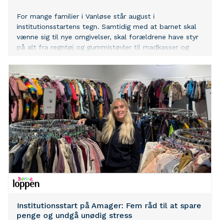
For mange familier i Vanløse står august i
institutionsstartens tegn. Samtidig med at barnet skal
vænne sig til nye omgivelser, skal forældrene have styr
på alt fra regntøj og gummistøvler til madkasser og
skiftetøj. Hos Børneloppen i Vanløse oplever man igen i
år, at mange familier bliver overraskede over, hvor
mange ting der faktisk skal være klar – og hvor hurtigt
udgifterne kan løbe op.
Institutionsstart på Amager: Fem råd til at spare
penge og undgå unødig stress