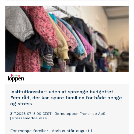
på alt fra regntøj og gummistøvler til madkasser og
skiftetøj. Hos Børneloppen Randers oplever man hvert
år, at mange familier bliver overraskede over, hvor
mange ting der faktisk skal være klar – og hvor hurtigt
udgifterne kan løbe op.
Institutionsstart uden at sprænge budgettet:
Fem råd, der kan spare familien for både penge
og stress
31.7.2026 07:15:00 CEST
|
Børneloppen Franchise ApS
|
Pressemeddelelse
For mange familier i Aarhus står august i