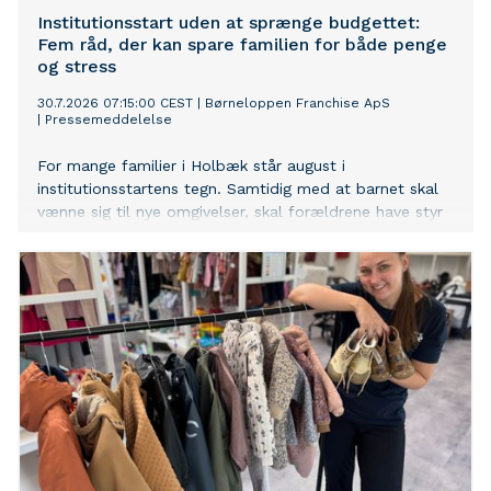
Institutionsstart uden at sprænge budgettet:
Fem råd, der kan spare familien for både penge
og stress
30.7.2026 07:15:00 CEST
|
Børneloppen Franchise ApS
|
Pressemeddelelse
For mange familier i Holbæk står august i
institutionsstartens tegn. Samtidig med at barnet skal
vænne sig til nye omgivelser, skal forældrene have styr
på alt fra regntøj og gummistøvler til madkasser og
skiftetøj. Hos Børneloppen Holbæk oplever man hvert
år, at mange familier bliver overraskede over, hvor
mange ting der faktisk skal være klar – og hvor hurtigt
udgifterne kan løbe op.