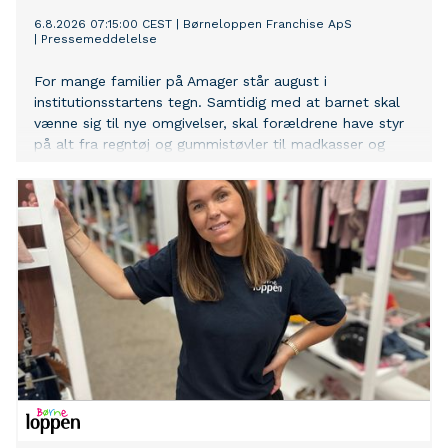
6.8.2026 07:15:00 CEST
|
Børneloppen Franchise ApS
|
Pressemeddelelse
For mange familier på Amager står august i
institutionsstartens tegn. Samtidig med at barnet skal
vænne sig til nye omgivelser, skal forældrene have styr
på alt fra regntøj og gummistøvler til madkasser og
skiftetøj. Hos Børneloppen i Amacer Centret oplever
man igen i år, at mange familier bliver overraskede over,
hvor mange ting der faktisk skal være klar – og hvor
hurtigt udgifterne kan løbe op.