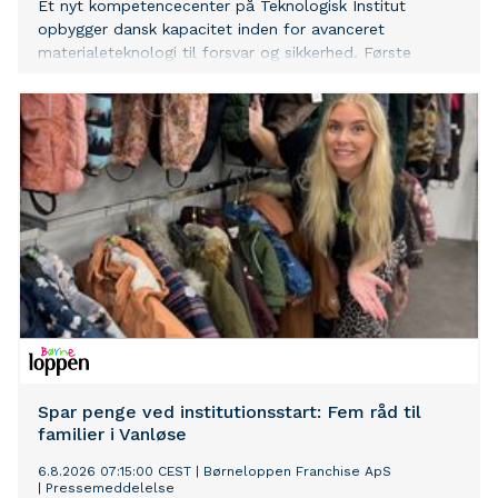
Et nyt kompetencecenter på Teknologisk Institut
opbygger dansk kapacitet inden for avanceret
materialeteknologi til forsvar og sikkerhed. Første
konkrete projekt er med Flyvevåbnets C-130J Hercules-
fly, og målet er at forlænge levetiden og få en bedre
forståelse af slidrelaterede muligheder. Projektet tager
udgangspunkt i den dansk-amerikanske modkøbsaftale
og skal skabe danske arbejdspladser mod et
internationalt marked.
Spar penge ved institutionsstart: Fem råd til
familier i Vanløse
6.8.2026 07:15:00 CEST
|
Børneloppen Franchise ApS
|
Pressemeddelelse