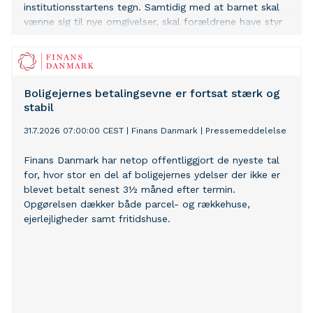
institutionsstartens tegn. Samtidig med at barnet skal
vænne sig til nye omgivelser, skal forældrene have styr
på alt fra regntøj og gummistøvler til madkasser og
skiftetøj. Hos Børneloppen Aarhus oplever man hvert år,
at mange familier bliver overraskede over, hvor mange
ting der faktisk skal være klar – og hvor hurtigt
Boligejernes betalingsevne er fortsat stærk og
udgifterne kan løbe op.
stabil
31.7.2026 07:00:00 CEST
|
Finans Danmark
|
Pressemeddelelse
Finans Danmark har netop offentliggjort de nyeste tal
for, hvor stor en del af boligejernes ydelser der ikke er
blevet betalt senest 3½ måned efter termin.
Opgørelsen dækker både parcel- og rækkehuse,
ejerlejligheder samt fritidshuse.