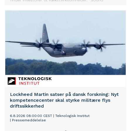
finder investorer til vækstvirksomheder. "Sound
Economies" er en ugentlig podcast med Mel Lopez
cheføkonom for Sydøstasien hos Lundgreen's Capital i
Manila i Filippinerne og Peter Lundgreen Founding CEO
for Lundgreen's Capital A/S i København. Parret
diskuterrer forskellige udviklinger i det globale
finansmarked som de finder interessante, som de også
mener det har værdi, at investorer inddrager i deres
betragter. Værd at vide er, at alle de temaer, som Mel
og Peter bringer frem indgår i myriaden af elementer,
som Lundgreen's Capital bygger sine egne vurderinger
på, i rådgivningen af formuende kunder og forvaltningen
af selskabets investeringsfonde.
Lockheed Martin satser på dansk forskning: Nyt
kompetencecenter skal styrke militære flys
driftssikkerhed
6.8.2026 08:00:00 CEST
|
Teknologisk Institut
|
Pressemeddelelse