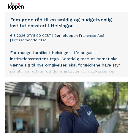
Fem gode råd til en smidig og budgetvenlig
institutionsstart i Helsingør
6.8.2026 07:15:00 CEST
|
Børneloppen Franchise ApS
|
Pressemeddelelse
For mange familier i Helsingør står august i
institutionsstartens tegn. Samtidig med at barnet skal
vænne sig til nye omgivelser, skal forældrene have styr
på alt fra regntøj og gummistøvler til madkasser og
skiftetøj. Hos Børneloppen Helsingør oplever man hvert
år, at mange familier bliver overraskede over, hvor
mange ting der faktisk skal være klar – og hvor hurtigt
udgifterne kan løbe op.