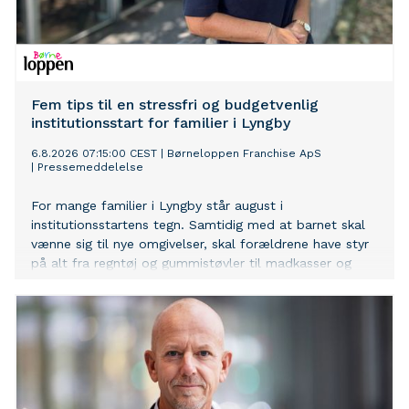
Fem tips til en stressfri og budgetvenlig
institutionsstart for familier i Lyngby
6.8.2026 07:15:00 CEST
|
Børneloppen Franchise ApS
|
Pressemeddelelse
For mange familier i Lyngby står august i
institutionsstartens tegn. Samtidig med at barnet skal
vænne sig til nye omgivelser, skal forældrene have styr
på alt fra regntøj og gummistøvler til madkasser og
skiftetøj. Hos Børneloppen Lyngby oplever man hvert
år, at mange familier bliver overraskede over, hvor
mange ting der faktisk skal være klar – og hvor hurtigt
udgifterne kan løbe op.