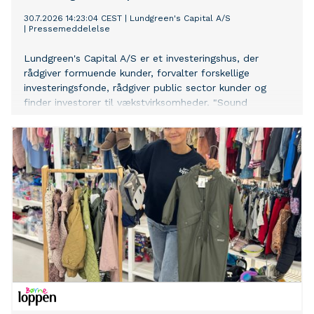
30.7.2026 14:23:04 CEST
|
Lundgreen's Capital A/S
|
Pressemeddelelse
Lundgreen's Capital A/S er et investeringshus, der
rådgiver formuende kunder, forvalter forskellige
investeringsfonde, rådgiver public sector kunder og
finder investorer til vækstvirksomheder. "Sound
Economies" er en ugentlig podcast med Mel Lopez
cheføkonom for Sydøstasien hos Lundgreen's Capital i
Manila i Filippinerne og Peter Lundgreen Founding CEO
for Lundgreen's Capital A/S i København. Parret
diskuterrer forskellige udviklinger i det globale
finansmarked som de finder interessante, som de også
mener det har værdi, at investorer inddrager i deres
betragter. Værd at vide er, at alle de temaer, som Mel
og Peter bringer frem indgår i myriaden af elementer,
som Lundgreen's Capital bygger sine egne vurderinger
på, i rådgivningen af formuende kunder og forvaltningen
af selskabets investeringsfonde.