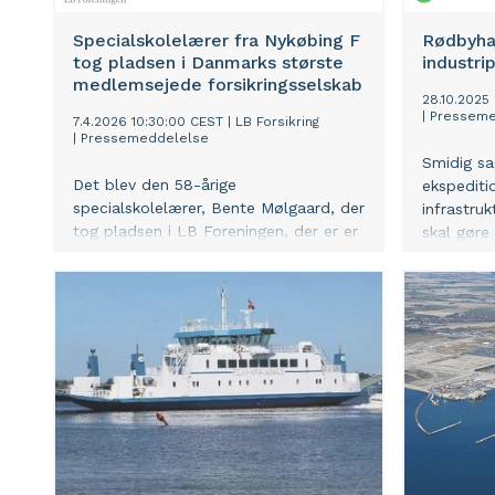
Specialskolelærer fra Nykøbing F
Rødbyhav
tog pladsen i Danmarks største
industri
medlemsejede forsikringsselskab
28.10.2025
|
Presseme
7.4.2026 10:30:00 CEST
|
LB Forsikring
|
Pressemeddelelse
Smidig sa
Det blev den 58-årige
ekspediti
specialskolelærer, Bente Mølgaard, der
infrastruk
tog pladsen i LB Foreningen, der er er
skal gøre
ejer af LB Forsikring, Danmarks største
nye produk
medlemsejede private
industrip
forsikringsfællesskab. Hun tog den
skabe eks
enlige plads for Lolland-Falster foran
vækst og u
Holger Schou-Rasmussen, tidligere
borgmester i Lolland Kommune.