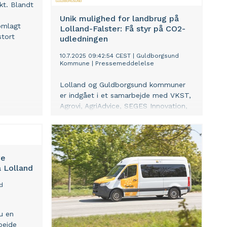
kt. Blandt
Unik mulighed for landbrug på
omlagt
Lolland-Falster: Få styr på CO2-
stort
udledningen
10.7.2025 09:42:54 CEST
|
Guldborgsund
Kommune
|
Pressemeddelelse
Lolland og Guldborgsund kommuner
er indgået i et samarbejde med VKST,
Agrovi, AgriAdvice, SEGES Innovation,
samt Lollands Bank, Møns Bank og
Nordea om en kampagne, der har til
formål at udbrede brugen af
klimaregnskaber i landbruget på
ve
Lolland og Falster.
å Lolland
d
u en
bejde