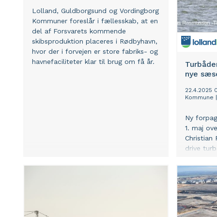
Lolland, Guldborgsund og Vordingborg
Kommuner foreslår i fællesskab, at en
del af Forsvarets kommende
skibsproduktion placeres i Rødbyhavn,
hvor der i forvejen er store fabriks- og
havnefaciliteter klar til brug om få år.
Turbåden
nye sæs
22.4.2025 
Kommune
Ny forpag
1. maj ov
Christian
drive tu
rundture 
Maribosø
Søndersø 