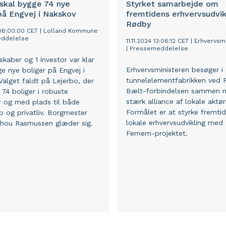
skal bygge 74 nye
Styrket samarbejde om
på Engvej i Nakskov
fremtidens erhvervsudvik
Rødby
 06:00:00 CET
|
Lolland Kommune
ddelelse
11.11.2024 13:06:12 CET
|
Erhvervsmi
|
Pressemeddelelse
skaber og 1 investor var klar
Erhvervsministeren besøger i
ge nye boliger på Engvej i
tunnelelementfabrikken ved 
Valget faldt på Lejerbo, der
Bælt-forbindelsen sammen 
 74 boliger i robuste
stærk alliance af lokale aktør
r og med plads til både
Formålet er at styrke fremti
b og privatliv. Borgmester
lokale erhvervsudvikling med 
chou Rasmussen glæder sig.
Femern-projektet.