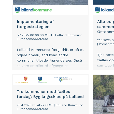
Implementering af
Alle bor
færgestrategien
sammen:
Østdanma
8.7.2025 06:00:00 CEST
|
Lolland Kommune
|
Pressemeddelelse
17.6.2025 
|
Presseme
Lolland Kommunes færgedrift er på et
Tjek pote
højere niveau, end hvad andre
fælles op
kommuner tilbyder lignende øer. Også
samtlige 
selvom antallet af afgange er
Lolland-F
reduceret til et niveau, der matcher
Rødbyhavn
tiden før corona. Samtidig investeres
kraftcent
store millionbeløb i at sikre en stabil,
flådebygg
bæredygtig og fremtidssikret drift,
Tre kommuner med fælles
blandt andet med køb af mindst én ny
forslag: Byg krigsskibe på Lolland
elfærge.
26.4.2025 09:41:22 CEST
|
Lolland Kommune
|
Pressemeddelelse