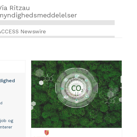
Via Ritzau
myndighedsmeddelelser
ACCESS Newswire
dighed
nd
 job og
nterer