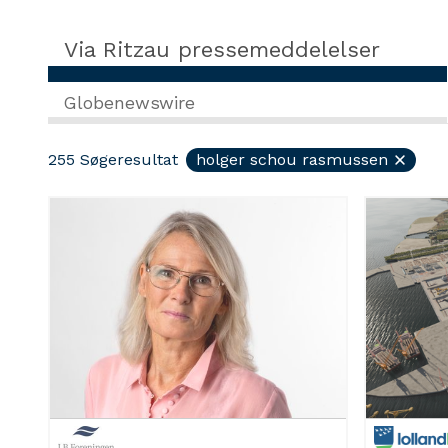
Via Ritzau pressemeddelelser
Globenewswire
255
Søgeresultat
holger schou rasmussen