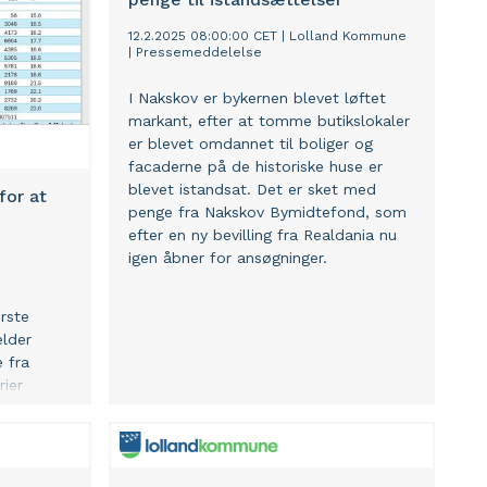
12.2.2025 08:00:00 CET
|
Lolland Kommune
|
Pressemeddelelse
I Nakskov er bykernen blevet løftet
markant, efter at tomme butikslokaler
er blevet omdannet til boliger og
facaderne på de historiske huse er
blevet istandsat. Det er sket med
for at
penge fra Nakskov Bymidtefond, som
efter en ny bevilling fra Realdania nu
igen åbner for ansøgninger.
rste
lder
 fra
rier