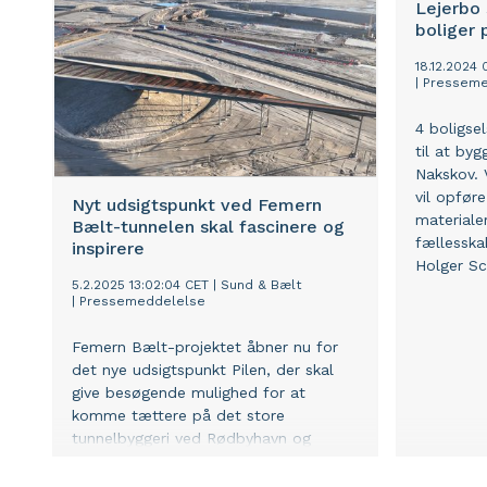
Lejerbo 
boliger 
18.12.2024
|
Presseme
4 boligsel
til at byg
Nakskov. 
vil opføre
Nyt udsigtspunkt ved Femern
materiale
Bælt-tunnelen skal fascinere og
fællesska
inspirere
Holger S
5.2.2025 13:02:04 CET
|
Sund & Bælt
|
Pressemeddelelse
Femern Bælt-projektet åbner nu for
det nye udsigtspunkt Pilen, der skal
give besøgende mulighed for at
komme tættere på det store
tunnelbyggeri ved Rødbyhavn og
bidrage til at inspirere unge til at
vælge uddannelse inden for