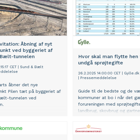
vitation: Åbning af nyt
unkt ved byggeriet af
Bælt-tunnelen
Hvor skal man flytte hen 
undgå sprøjtegifte
:15:17 CET
|
Sund & Bælt
ddelelse
26.2.2025 14:00:00 CET
|
Gylle.dk
|
Pressemeddelelse
rts åbner det nye
Guide til de bedste og de væ
nkt Pilen tæt på byggeriet af
kommuner at bo i når det gæ
ælt-tunnelen ved
forureningen med sprøjtegifte
n.
landbrug, skovbrug og gartne