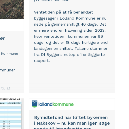
|
Pressemeddelelse
Ventetiden på at få behandlet
byggesager i Lolland Kommune er nu
nede på gennemsnitligt 40 dage. Det
er mere end en halvering siden 2023,
hvor ventetiden i kommunen var 99
bør
dage, og det er 18 dage hurtigere end
landsgennemsnittet. Tallene stammer
d Kommune
fra DI Byggeris netop offentliggjorte
rapport.
ommuner
til at
 virke som
dvikling
Bymidtefond har løftet bykernen
i Nakskov – nu kan man igen søge
penge til istandsættelser