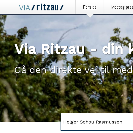
Forside
Modtag pre
Via Ritzau - di
Gå den direkte vej til med