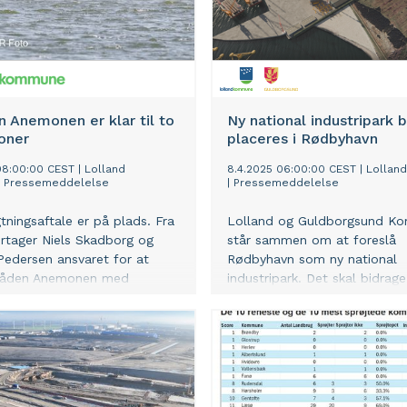
 Anemonen er klar til to
Ny national industripark 
oner
placeres i Rødbyhavn
08:00:00 CEST
|
Lolland
8.4.2025 06:00:00 CEST
|
Lollan
|
Pressemeddelelse
|
Pressemeddelelse
tningsaftale er på plads. Fra
Lolland og Guldborgsund K
ertager Niels Skadborg og
står sammen om at foreslå
 Pedersen ansvaret for at
Rødbyhavn som ny national
rbåden Anemonen med
industripark. Det skal bidrage 
og chartreture i Naturpark
imødekomme nationale
erne – nærmere bestemt på
kapacitetsbehov og samtidig
centralt i Maribo.
en dynamo for ny vækst og u
på Lolland-Falster.