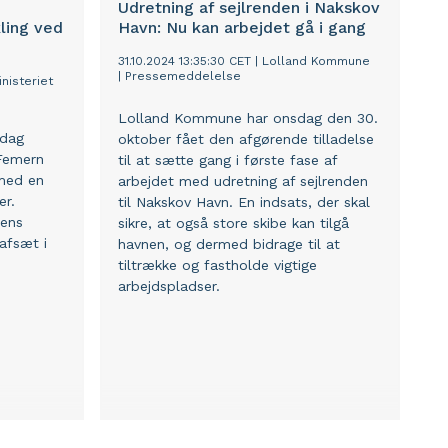
Udretning af sejlrenden i Nakskov
ling ved
Havn: Nu kan arbejdet gå i gang
31.10.2024 13:35:30 CET
|
Lolland Kommune
|
Pressemeddelelse
nisteriet
Lolland Kommune har onsdag den 30.
 dag
oktober fået den afgørende tilladelse
Femern
til at sætte gang i første fase af
med en
arbejdet med udretning af sejlrenden
er.
til Nakskov Havn. En indsats, der skal
dens
sikre, at også store skibe kan tilgå
afsæt i
havnen, og dermed bidrage til at
tiltrække og fastholde vigtige
arbejdspladser.