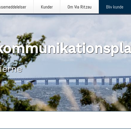
ssemeddelelser
Kunder
Om Via Ritzau
Bliv kunde
n kommunikationspl
ierne