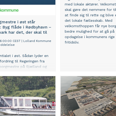
med lokale aktører. Velkoms
skal gøre det nemmere for til
at finde sig til rette og blive
det lokale fællesskab. Med
gmestre i øst står
velkomsthoppen får nye bor
 Byg flåde i Rødbyhavn –
bedre mulighed for at gå på
rk har det, der skal til
opdagelse i kommunens rige 
06:00:00 CEST
|
Lolland Kommune
fritidsliv.
ddelelse
ntialet i øst. Sådan lyder en
fordring til Regeringen fra
borgmestre på Sjælland og
alster, der ønsker at bringe
 i spil som nyt nationalt
er for Forsvarets
eri.