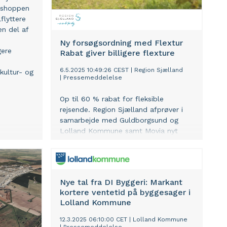
tshoppen
flyttere
 en del af
Ny forsøgsordning med Flextur
gere
Rabat giver billigere flexture
6.5.2025 10:49:26 CEST
|
Region Sjælland
kultur- og
|
Pressemeddelelse
Op til 60 % rabat for fleksible
rejsende. Region Sjælland afprøver i
samarbejde med Guldborgsund og
Lolland Kommune samt Movia nyt
flexturkoncept, der skal give op til 60
% rabat for fleksible rejsende.
Nye tal fra DI Byggeri: Markant
kortere ventetid på byggesager i
Lolland Kommune
12.3.2025 06:10:00 CET
|
Lolland Kommune