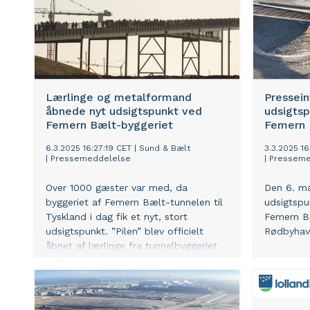
Lærlinge og metalformand
Pressein
åbnede nyt udsigtspunkt ved
udsigtsp
Femern Bælt-byggeriet
Femern 
6.3.2025 16:27:19 CET
|
Sund & Bælt
3.3.2025 16
|
Pressemeddelelse
|
Presseme
Over 1000 gæster var med, da
Den 6. ma
byggeriet af Femern Bælt-tunnelen til
udsigtspu
Tyskland i dag fik et nyt, stort
Femern B
udsigtspunkt. ”Pilen” blev officielt
Rødbyhav
åbnet af lærlinge fra tunnelbyggeriet
og formand for Dansk Metal, Claus
Jensen. Udsigtspunktet forventes at
fascinere og inspirere omkring 100.000
årlige besøgende.