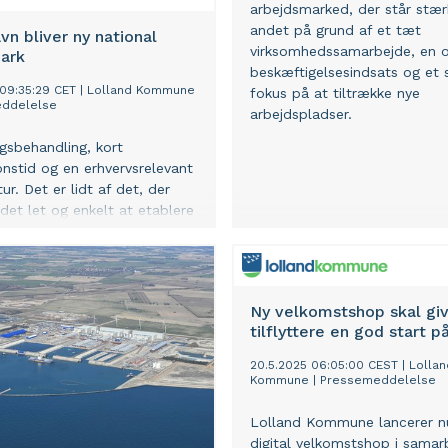
arbejdsmarked, der står stær
andet på grund af et tæt
n bliver ny national
virksomhedssamarbejde, en 
park
beskæftigelsesindsats og et 
 09:35:29 CET
|
Lolland Kommune
fokus på at tiltrække nye
ddelelse
arbejdspladser.
gsbehandling, kort
onstid og en erhvervsrelevant
tur. Det er lidt af det, der
 det let og enkelt at etablere
tions-aktiviteter i en
ark. Et stempel, der kan
tra arbejdspladser og sikre
dvikling lokalt.
Ny velkomstshop skal gi
tilflyttere en god start p
20.5.2025 06:05:00 CEST
|
Lollan
Kommune
|
Pressemeddelelse
Lolland Kommune lancerer n
digital velkomstshop i samar