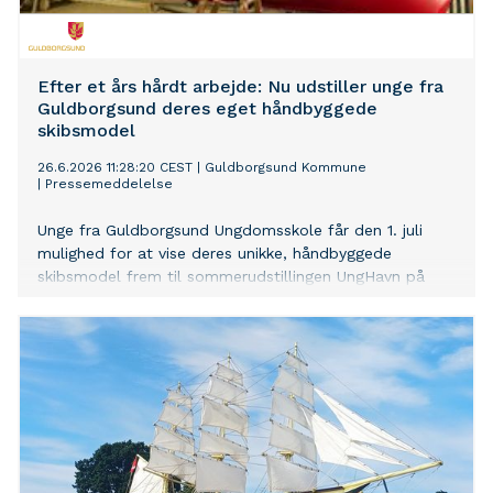
Efter et års hårdt arbejde: Nu udstiller unge fra
Guldborgsund deres eget håndbyggede
skibsmodel
26.6.2026 11:28:20 CEST
|
Guldborgsund Kommune
|
Pressemeddelelse
Unge fra Guldborgsund Ungdomsskole får den 1. juli
mulighed for at vise deres unikke, håndbyggede
skibsmodel frem til sommerudstillingen UngHavn på
M/S Museet for Søfart i Helsingør.