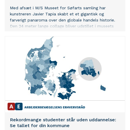
Med afsæt i M/S Museet for Søfarts samling har
kunstneren Javier Tapia skabt et et gigantisk og
farverigt panaroma over den globale handels historie.
Den 24 meter lange collage bliver udstillet i museets
historiske tørdok, der for første gang bliver brugt som
åbent udstillingsrum.
Rekordmange studenter står uden uddannelse:
Se tallet for din kommune