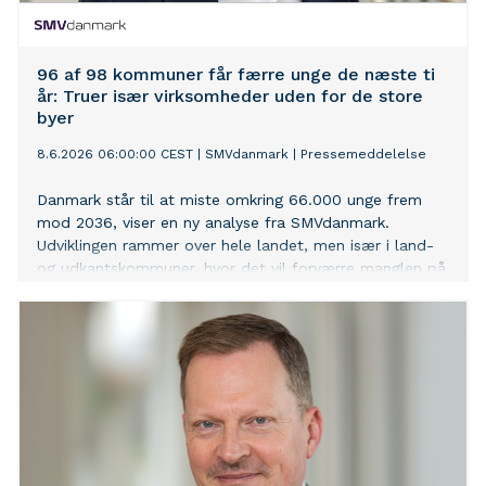
96 af 98 kommuner får færre unge de næste ti
år: Truer især virksomheder uden for de store
byer
8.6.2026 06:00:00 CEST
|
SMVdanmark
|
Pressemeddelelse
Danmark står til at miste omkring 66.000 unge frem
mod 2036, viser en ny analyse fra SMVdanmark.
Udviklingen rammer over hele landet, men især i land-
og udkantskommuner, hvor det vil forværre manglen på
arbejdskraft.