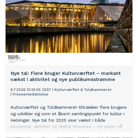
Nye tal: Flere bruger Kulturværftet – markant
vækst i aktivitet og nye publikumsstrømme
8.7.2026 13:25:55 CEST
|
Kulturværftet & Toldkammeret
|
Pressemeddelelse
Kulturværftet og Toldkammeret tiltrækker flere brugere
og udvikler sig som et åbent samlingspunkt for kultur i
Helsingør. Nye tal for 2025 viser vækst i både
besøgstal, aktivitet og digital interesse – og peger på
et kulturcenter, der i stigende grad bliver brugt på flere