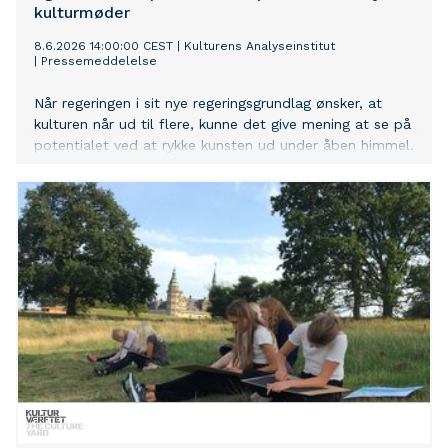
kulturmøder
8.6.2026 14:00:00 CEST
|
Kulturens Analyseinstitut
|
Pressemeddelelse
Når regeringen i sit nye regeringsgrundlag ønsker, at
kulturen når ud til flere, kunne det give mening at se på
potentialet ved at rykke kunsten ud under åben himmel.
For når borgerne møder kunsten på pladser og torve, er
der potentiale til meget mere end kunstoplevelser. Det
viser en ny undersøgelse fra Kulturens Analyseinstitut,
der har undersøgt hvad midlertidig kunst betyder for
mennesker og byrum. Kunsten kan nå nye målgrupper
og bringe mennesker sammen, og den kan være en
positiv forstyrrelse i kendte omgivelser.