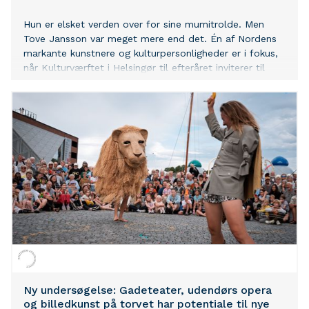
Hun er elsket verden over for sine mumitrolde. Men
Tove Jansson var meget mere end det. Én af Nordens
markante kunstnere og kulturpersonligheder er i fokus,
når Kulturværftet i Helsingør til efteråret inviterer til
Mennesket, musikken og kunstneren Tove Jansson – en
aften, jazz, oplæsning, visuelle stemninger og en særlig
Mumi-menu.
Ny undersøgelse: Gadeteater, udendørs opera
og billedkunst på torvet har potentiale til nye