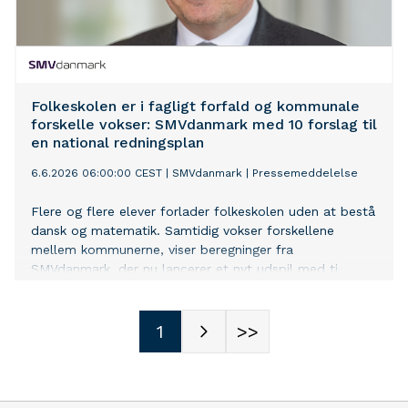
Folkeskolen er i fagligt forfald og kommunale
forskelle vokser: SMVdanmark med 10 forslag til
en national redningsplan
6.6.2026 06:00:00 CEST
|
SMVdanmark
|
Pressemeddelelse
Flere og flere elever forlader folkeskolen uden at bestå
dansk og matematik. Samtidig vokser forskellene
mellem kommunerne, viser beregninger fra
SMVdanmark, der nu lancerer et nyt udspil med ti
forslag til et målrettet kvalitetsløft af folkeskolen.
1
>>