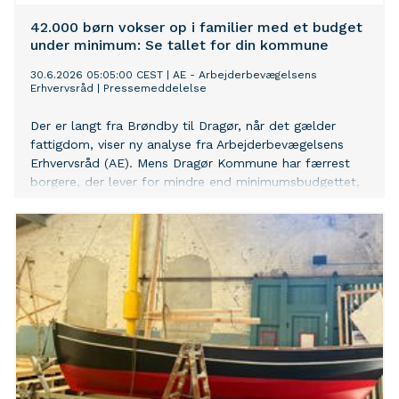
42.000 børn vokser op i familier med et budget
under minimum: Se tallet for din kommune
30.6.2026 05:05:00 CEST
|
AE - Arbejderbevægelsens
Erhvervsråd
|
Pressemeddelelse
Der er langt fra Brøndby til Dragør, når det gælder
fattigdom, viser ny analyse fra Arbejderbevægelsens
Erhvervsråd (AE). Mens Dragør Kommune har færrest
borgere, der lever for mindre end minimumsbudgettet,
er tallene højest i kommuner på den københavnske
vestegn og Vest- og Sydsjælland.