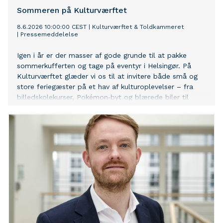
Sommeren på Kulturværftet
8.6.2026 10:00:00 CEST
|
Kulturværftet & Toldkammeret
|
Pressemeddelelse
Igen i år er der masser af gode grunde til at pakke
sommerkufferten og tage på eventyr i Helsingør. På
Kulturværftet glæder vi os til at invitere både små og
store feriegæster på et hav af kulturoplevelser – fra
billedskolekurser, Pokémon‑byt og blærede biler til
salsa, sommerhits og scenekunst som en del af
jubilæumsåret.