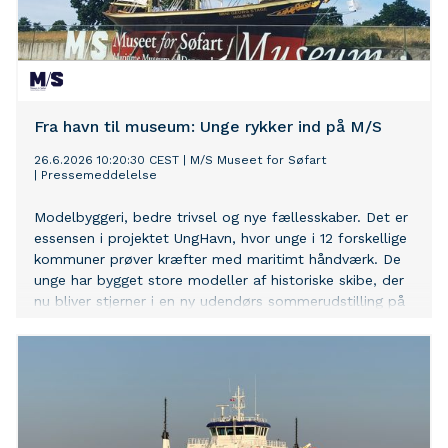
Fra havn til museum: Unge rykker ind på M/S
26.6.2026 10:20:30 CEST
|
M/S Museet for Søfart
|
Pressemeddelelse
Modelbyggeri, bedre trivsel og nye fællesskaber. Det er
essensen i projektet UngHavn, hvor unge i 12 forskellige
kommuner prøver kræfter med maritimt håndværk. De
unge har bygget store modeller af historiske skibe, der
nu bliver stjerner i en ny udendørs sommerudstilling på
M/S Museet for Søfart.