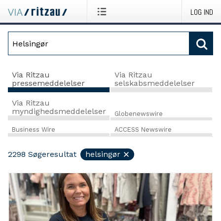
LOG IND
Via Ritzau
Via Ritzau
pressemeddelelser
selskabsmeddelelser
Via Ritzau
myndighedsmeddelelser
Globenewswire
Business Wire
ACCESS Newswire
2298
Søgeresultat
helsingør