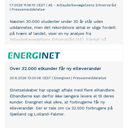
1.7.2026 11:36:10 CEST
|
AE - Arbejderbevægelsens Erhvervsråd
|
Pressemeddelelse
Næsten 30.000 studenter under 30 år står uden
uddannelse, men det rekordstore antal er ulige fordelt
på tværs af landet, viser en ny analyse fra
Arbejderbevægelsens Erhvervsråd (AE). Særligt på
Lolland-Falster og store dele af Sjælland er der mange
studenter uden uddannelse, mens andelen er lav i
Jylland, på Fyn og nord for København.
Over 32.000 elkunder får ny elleverandør
30.6.2026 13:33:06 CEST
|
Energinet
|
Pressemeddelelse
Elnetselskaber har opsagt aftale med flere elhandlere.
Elhandlerne kan derfor ikke længere levere el til deres
kunder. Energinet skal sikre, at forbrugerne får ny
elleverandør. Der er tale om ca 32.500 forbrugere på
Sjælland og Lolland-Falster.