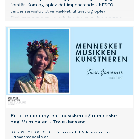
forstår. Kom og oplev det imponerende UNESCO-
verdensarvsslot blive vækket til live, og oplev
Shakespeares mesterværk lige der, hvor den berømte
dramatiker satte scenen.
En aften om myten, musikken og mennesket
bag Mumidalen - Tove Jansson
9.6.2026 11:39:05 CEST
|
Kulturværftet & Toldkammeret
|
Pressemeddelelse