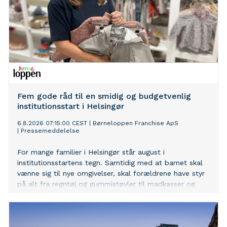
Fem gode råd til en smidig og budgetvenlig
institutionsstart i Helsingør
6.8.2026 07:15:00 CEST
|
Børneloppen Franchise ApS
|
Pressemeddelelse
For mange familier i Helsingør står august i
institutionsstartens tegn. Samtidig med at barnet skal
vænne sig til nye omgivelser, skal forældrene have styr
på alt fra regntøj og gummistøvler til madkasser og
skiftetøj. Hos Børneloppen Helsingør oplever man hvert
år, at mange familier bliver overraskede over, hvor
mange ting der faktisk skal være klar – og hvor hurtigt
udgifterne kan løbe op.