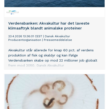
Verdensbanken: Akvakultur har det laveste
klimaaftryk blandt animalske proteiner
23.4.2026 13:36:01 CEST
|
Dansk Akvakultur
Producentorganisation
|
Pressemeddelelse
Akvakultur står allerede for knap 60 pct. af verdens
produktion af fisk og skaldyr og kan ifølge
Verdensbanken skabe op mod 22 millioner job globalt
frem mod 2050. Dansk Akvakultur
Producentorganisation (DAPO) opfordrer til, at Danmark
omsætter ambitionerne i aftalen 'En ny kurs for dansk
fiskeri' til stabile rammer for udvikling af
akvakultursektoren, herunder havbrug, som er en vigtig
del af den samlede forsyning af fiskeprodukter.