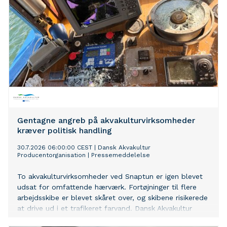
Gentagne angreb på akvakulturvirksomheder
kræver politisk handling
30.7.2026 06:00:00 CEST
|
Dansk Akvakultur
Producentorganisation
|
Pressemeddelelse
To akvakulturvirksomheder ved Snaptun er igen blevet
udsat for omfattende hærværk. Fortøjninger til flere
arbejdsskibe er blevet skåret over, og skibene risikerede
at drive ud i et trafikeret farvand. Dansk Akvakultur
Producentorganisation ser med stor alvor på