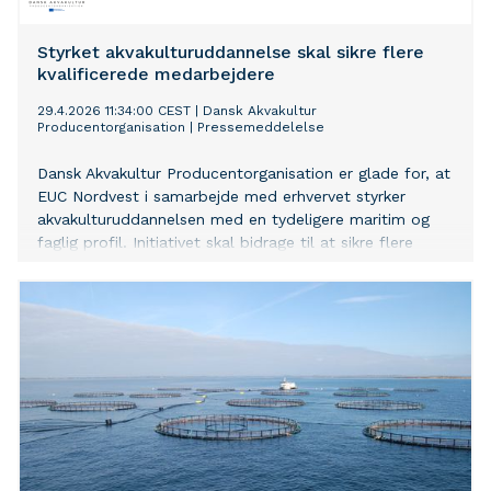
Styrket akvakulturuddannelse skal sikre flere
kvalificerede medarbejdere
29.4.2026 11:34:00 CEST
|
Dansk Akvakultur
Producentorganisation
|
Pressemeddelelse
Dansk Akvakultur Producentorganisation er glade for, at
EUC Nordvest i samarbejde med erhvervet styrker
akvakulturuddannelsen med en tydeligere maritim og
faglig profil. Initiativet skal bidrage til at sikre flere
kvalificerede medarbejdere til en branche i udvikling.