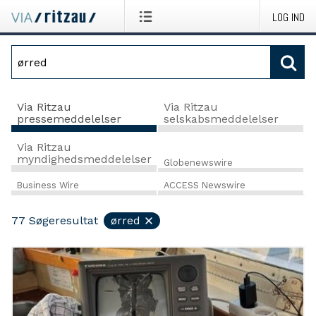
LOG IND
Via Ritzau
Via Ritzau
pressemeddelelser
selskabsmeddelelser
Via Ritzau
myndighedsmeddelelser
Globenewswire
Business Wire
ACCESS Newswire
77
Søgeresultat
ørred