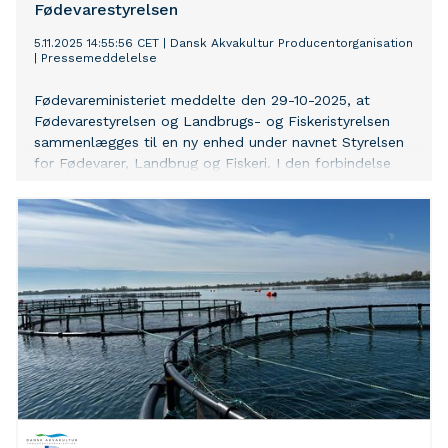
Fødevarestyrelsen
5.11.2025 14:55:56 CET
|
Dansk Akvakultur Producentorganisation
|
Pressemeddelelse
Fødevareministeriet meddelte den 29-10-2025, at
Fødevarestyrelsen og Landbrugs- og Fiskeristyrelsen
sammenlægges til en ny enhed under navnet Styrelsen
for Fødevarer, Landbrug og Fiskeri. I den forbindelse
nedlægges 150 stillinger i Fødevarestyrelsen som led i
regeringens statslige arbejdsprogram.