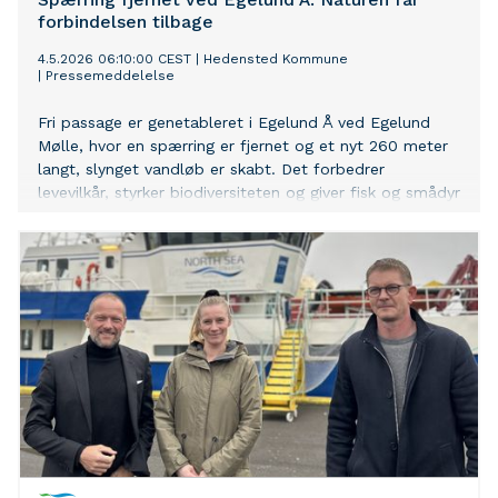
forbindelsen tilbage
4.5.2026 06:10:00 CEST
|
Hedensted Kommune
|
Pressemeddelelse
Fri passage er genetableret i Egelund Å ved Egelund
Mølle, hvor en spærring er fjernet og et nyt 260 meter
langt, slynget vandløb er skabt. Det forbedrer
levevilkår, styrker biodiversiteten og giver fisk og smådyr
mulighed for at sprede sig frit.