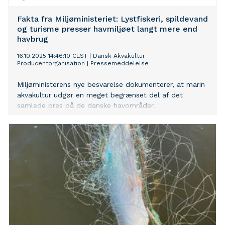
Fakta fra Miljøministeriet: Lystfiskeri, spildevand
og turisme presser havmiljøet langt mere end
havbrug
16.10.2025 14:46:10 CEST
|
Dansk Akvakultur
Producentorganisation
|
Pressemeddelelse
Miljøministerens nye besvarelse dokumenterer, at marin
akvakultur udgør en meget begrænset del af det
samlede pres på de danske havområder.