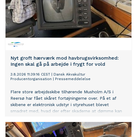
Nyt groft hærværk mod havbrugsvirksomhed:
Ingen skal gå på arbejde i frygt for vold
3.8.2026 11:39:16 CEST
|
Dansk Akvakultur
Producentorganisation
|
Pressemeddelelse
Flere store arbejdsskibe tilhørende Musholm A/S i
Reersø har fået skåret fortøjningerne over. På et af
skibene er elektronisk udstyr i styrehuset blevet
smadret med, hvad der efter skaderne at dømme kan
ligne en økse. Dansk Akvakultur Producentorganisation
kræver et klart politisk opgør med angreb på lovlige
virksomheder og den stadig mere aggressive retorik
mod havbrug.