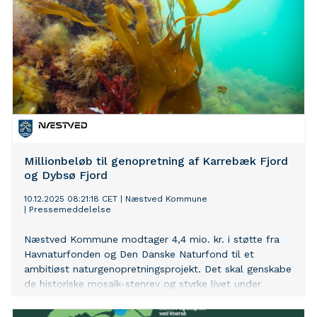
Millionbeløb til genopretning af Karrebæk Fjord
og Dybsø Fjord
10.12.2025 08:21:18 CET
|
Næstved Kommune
|
Pressemeddelelse
Næstved Kommune modtager 4,4 mio. kr. i støtte fra
Havnaturfonden og Den Danske Naturfond til et
ambitiøst naturgenopretningsprojekt. Det skal genskabe
de historiske mosaik-stenrev og styrke livet under
vandet i Karrebæk Fjord og Dybsø Fjord.