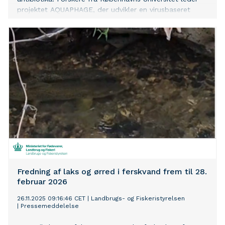
projektet AQUAPHAGE, der udvikler en virusbaseret
teknologi, som kan anvendes som et bæredygtigt og
målrettet alternativ til antibiotika i produktionen af
regnbueørred. Teknologien vurderes at kunne få stor
betydning for både miljø, dyresundhed og dansk
eksport.
Fredning af laks og ørred i ferskvand frem til 28.
februar 2026
26.11.2025 09:16:46 CET
|
Landbrugs- og Fiskeristyrelsen
|
Pressemeddelelse