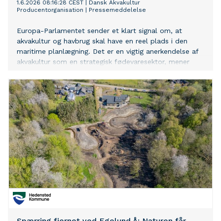
1.6.2026 08:16:28 CEST
|
Dansk Akvakultur
Producentorganisation
|
Pressemeddelelse
Europa-Parlamentet sender et klart signal om, at
akvakultur og havbrug skal have en reel plads i den
maritime planlægning. Det er en vigtig anerkendelse af
akvakultur som en strategisk fødevaresektor, mener
Dansk Akvakultur Producentorganisation.
Spærring fjernet ved Egelund Å: Naturen får