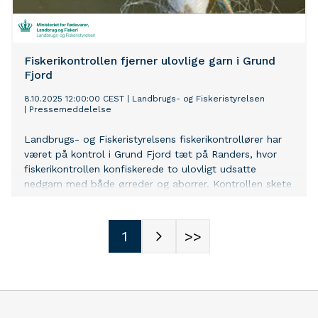
Fiskerikontrollen fjerner ulovlige garn i Grund
Fjord
8.10.2025 12:00:00 CEST
|
Landbrugs- og Fiskeristyrelsen
|
Pressemeddelelse
Landbrugs- og Fiskeristyrelsens fiskerikontrollører har
været på kontrol i Grund Fjord tæt på Randers, hvor
fiskerikontrollen konfiskerede to ulovligt udsatte
nedgarn med både ørreder og aborrer. Kontrollen skete
på baggrund af en anmeldelse om ulovligt fiskeri fra en
årvågen borger.
1
>>