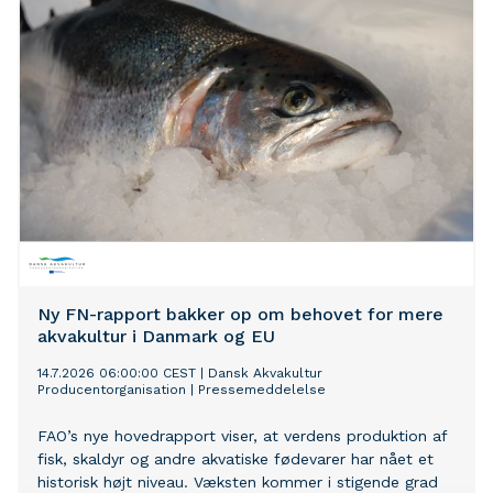
hændelsen, der føjer sig til tidligere tilfælde af
brandstiftelse mod erhvervets fartøjer.
Ny FN-rapport bakker op om behovet for mere
akvakultur i Danmark og EU
14.7.2026 06:00:00 CEST
|
Dansk Akvakultur
Producentorganisation
|
Pressemeddelelse
FAO’s nye hovedrapport viser, at verdens produktion af
fisk, skaldyr og andre akvatiske fødevarer har nået et
historisk højt niveau. Væksten kommer i stigende grad