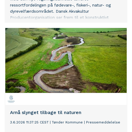
ressortfordelingen på fødevare-, fiskeri-, natur- og
dyrevelfærdsområdet. Dansk Akvakultur
Producentorganisation ser frem til et konstruktivt
samarbejde med de nye ministre om udvikling af dansk
akvakultur.
Arnå slynget tilbage til naturen
3.6.2026 11:37:25 CEST
|
Tønder Kommune
|
Pressemeddelelse